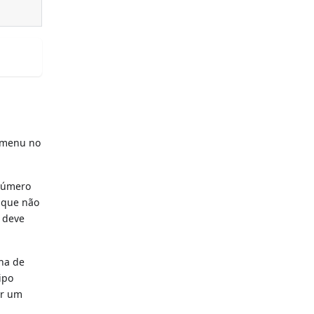
o menu no
número
á que não
, deve
ha de
ipo
er um