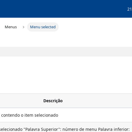
21
Menus
Menu selected
Descrição
 contendo o item selecionado
lecionado "Palavra Superior": número de menu Palavra inferior: