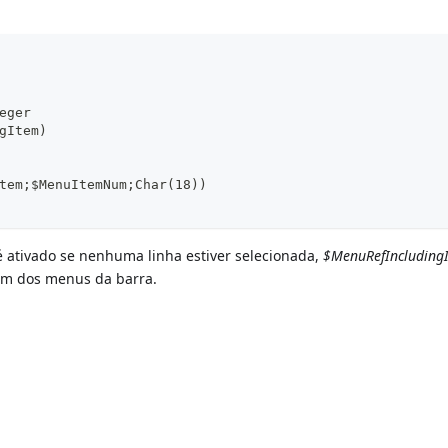
eger
gItem)
tem;$MenuItemNum;Char(18))
 ativado se nenhuma linha estiver selecionada,
$MenuRefIncluding
um dos menus da barra.