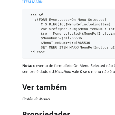
ITEM MARK
:
 Case of
    :(FORM Event.code=On Menu Selected)
       C_STRING(16;$MenuRefIncludingItem)
       var $ref;$MenuNum;$MenuItemNum : Int
       $ref:=Menu selected($MenuRefIncludin
       $MenuNum:=$ref\65536
       $MenuItemNum:=$ref%65536
       SET MENU ITEM MARK(MenuRefIncludingI
 End case
Nota:
o evento de formulário On Menu Selected não é
sempre é dado e
$MenuNum
vale 0 se o menu não é 
Ver também
Gestão de Menus
Propriedades