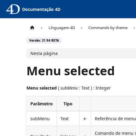
Documentação 4D
Línguagem 4D
Commands by theme
Versão: 21 R4 BETA
Nesta página
Menu selected
Menu selected
(
subMenu
: Text ) : Integer
Parâmetro
Tipo
subMenu
Text
←
Referência de menu
Comando de menu se