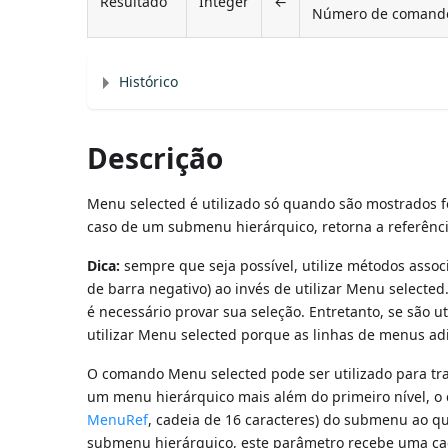
Resultado
Integer
←
Número de comand
Histórico
Descrição
Menu selected é utilizado só quando são mostrados 
caso de um submenu hierárquico, retorna a referên
Dica:
sempre que seja possível, utilize métodos as
de barra negativo) ao invés de utilizar Menu selecte
é necessário provar sua seleção. Entretanto, se são 
utilizar Menu selected porque as linhas de menus a
O comando Menu selected pode ser utilizado para tr
um menu hierárquico mais além do primeiro nível, o
MenuRef
, cadeia de 16 caracteres) do submenu ao q
submenu hierárquico, este parâmetro recebe uma cad