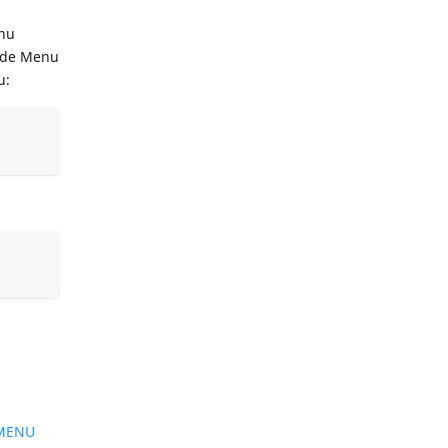
enu
o de Menu
u:
 MENU