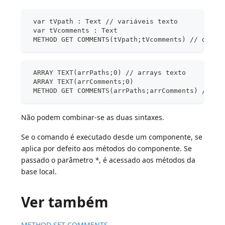
 var tVpath : Text // variáveis texto
 var tVcomments : Text
 METHOD GET COMMENTS(tVpath;tVcomments) // docum
 ARRAY TEXT(arrPaths;0) // arrays texto
 ARRAY TEXT(arrComments;0)
 METHOD GET COMMENTS(arrPaths;arrComments) // do
Não podem combinar-se as duas sintaxes.
Se o comando é executado desde um componente, se
aplica por defeito aos métodos do componente. Se
passado o parâmetro
*
, é acessado aos métodos da
base local.
Ver também
METHOD SET COMMENTS