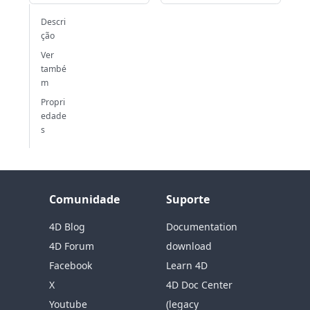
Descri
ção
Ver
també
m
Propri
edade
s
Comunidade
Suporte
4D Blog
Documentation
4D Forum
download
Facebook
Learn 4D
X
4D Doc Center
Youtube
(legacy