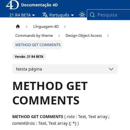
Documentação 4D
Pesquisa
21 R4 BETA
Português
Línguagem 4D
Commands by theme
Design Object Access
METHOD GET COMMENTS
Versão: 21 R4 BETA
Nesta página
METHOD GET
COMMENTS
METHOD GET COMMENTS
(
rota
: Text, Text array ;
comentários
: Text, Text array {; *} )