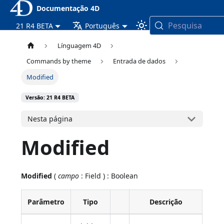
Documentação 4D
Pesquisa
21 R4 BETA
Português
Línguagem 4D
Commands by theme
Entrada de dados
Modified
Versão: 21 R4 BETA
Nesta página
Modified
Modified
(
campo
: Field ) : Boolean
Parâmetro
Tipo
Descrição