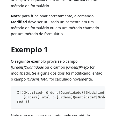
método de formulário.
Nota:
para funcionar corretamente, o comando
Modified
deve ser utilizado unicamente em um
método de formulário ou em um método chamado
por um método de formulário.
Exemplo 1
O seguinte exemplo prova se o campo
[Ordens]Quantidade
ou o campo
[Ordens]Preço
for
modificado. Se alguns dos dois foi modificado, então
o campo
[Ordens]Total
foi calculado novamente.
 If((Modified([Ordens]Quantidade)|(Modified([Ord
    [Orders]Total :=[Ordens]Quantidade*[Ordens]P
 End if
Note que o mesmo resultado pode ser obtido