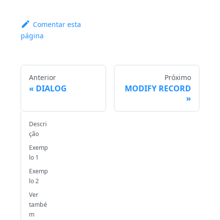
Comentar esta
página
Anterior
Próximo
DIALOG
MODIFY RECORD
Descri
ção
Exemp
lo 1
Exemp
lo 2
Ver
també
m