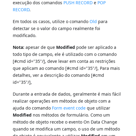
execução dos comandos
PUSH RECORD
e
POP
RECORD
.
Em todos os casos, utilize o comando
Old
para
detectar se o valor do campo realmente foi
modificado.
Nota:
apesar de que
Modified
pode ser aplicado a
todo tipo de campo, ele é utilizado com o comando
[#cmd id="35"/], deve levar em conta as restrições
que aplicam ao comando [#cmd id="35"/], Para mais
detalhes, ver a descrição do comando [#cmd
id="35"/],
Durante a entrada de dados, geralmente é mais fácil
realizar operações em métodos de objeto com a
ajuda do comando
Form event code
que utilizar
Modified
nos métodos de formulário. Como um
método de objeto recebe o evento On Data Change
quando se modifica um campo, o uso de um método
de objeto é equivalente a utilizar
Modified
em um