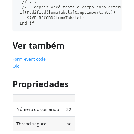
  // ...
  // E depois você testa o campo para determinar
 If(Modified([umaTabela]CampoImportante))
    SAVE RECORD([umaTabela])
 End if
Ver também
Form event code
Old
Propriedades
Número do comando
32
Thread-seguro
no