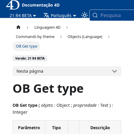
Documentação 4D
Pesquisa
21 R4 BETA
Português
Línguagem 4D
Commands by theme
Objects (Language)
OB Get type
Versão: 21 R4 BETA
Nesta página
OB Get type
OB Get type
(
objeto
: Object ;
propriedade
: Text ) :
Integer
Parâmetro
Tipo
Descrição