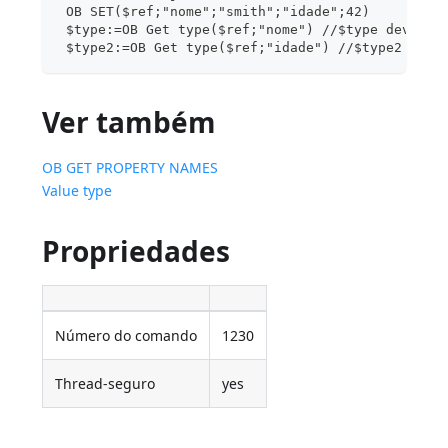
 OB SET($ref;"nome";"smith";"idade";42)
 $type:=OB Get type($ref;"nome") //$type devolve
 $type2:=OB Get type($ref;"idade") //$type2 devo
Ver também
OB GET PROPERTY NAMES
Value type
Propriedades
Número do comando
1230
Thread-seguro
yes