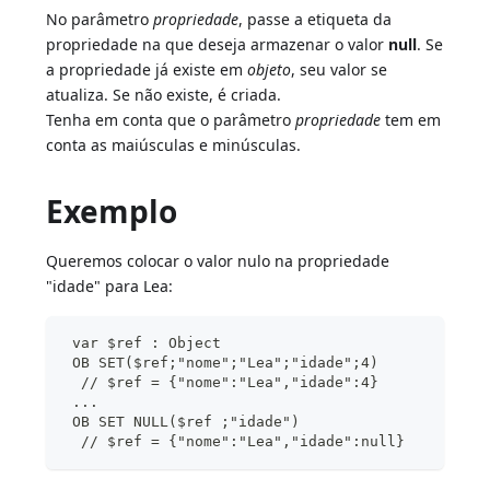
No parâmetro
propriedade
, passe a etiqueta da
propriedade na que deseja armazenar o valor
null
. Se
a propriedade já existe em
objeto
, seu valor se
atualiza. Se não existe, é criada.
Tenha em conta que o parâmetro
propriedade
tem em
conta as maiúsculas e minúsculas.
Exemplo
Queremos colocar o valor nulo na propriedade
"idade" para Lea:
 var $ref : Object
 OB SET($ref;"nome";"Lea";"idade";4)
  // $ref = {"nome":"Lea","idade":4}
 ...
 OB SET NULL($ref ;"idade")
  // $ref = {"nome":"Lea","idade":null}