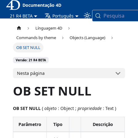
Documentação 4D
Pesquisa
21 R4 BETA
Português
Línguagem 4D
Commands by theme
Objects (Language)
OB SET NULL
Versão: 21 R4 BETA
Nesta página
OB SET NULL
OB SET NULL
(
objeto
: Object ;
propriedade
: Text )
Parâmetro
Tipo
Descrição