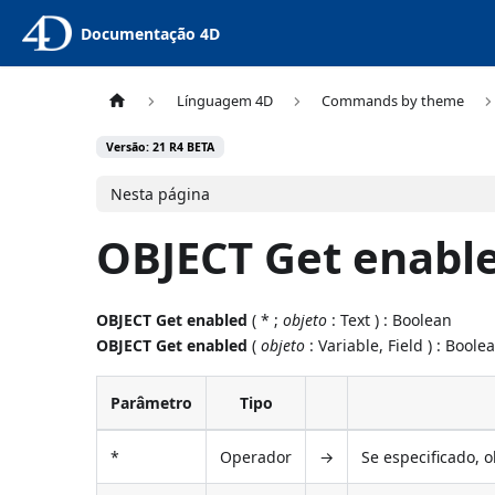
Documentação 4D
Línguagem 4D
Commands by theme
Versão: 21 R4 BETA
Nesta página
OBJECT Get enabl
OBJECT Get enabled
( * ;
objeto
: Text ) : Boolean
OBJECT Get enabled
(
objeto
: Variable, Field ) : Boole
Parâmetro
Tipo
*
Operador
→
Se especificado, 