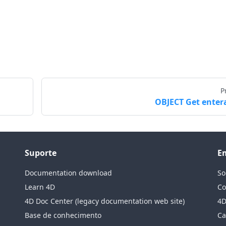
P
OBJECT Get enter
Suporte
E
Documentation download
So
Learn 4D
Co
4D Doc Center (legacy documentation web site)
4D
Base de conhecimento
Ca