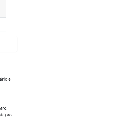
ário e
tro,
te) ao