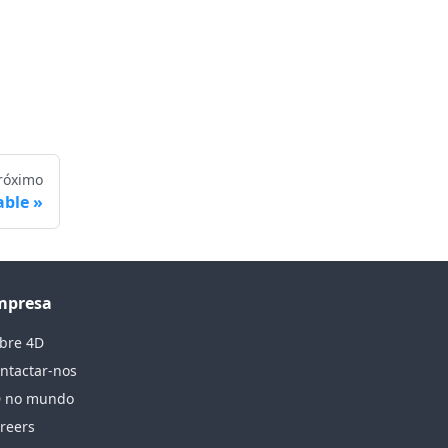
róximo
able
mpresa
bre 4D
ntactar-nos
 no mundo
reers