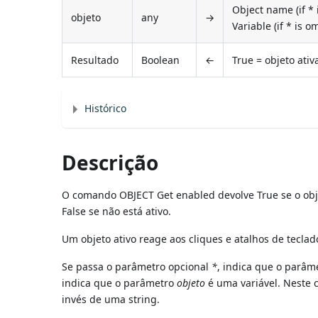
Object name (if * i
objeto
any
→
Variable (if * is o
Resultado
Boolean
←
True = objeto ativ
Histórico
Descrição
O comando OBJECT Get enabled devolve True se o obje
False se não está ativo.
Um objeto ativo reage aos cliques e atalhos de teclad
Se passa o parâmetro opcional
*
, indica que o parâm
indica que o parâmetro
objeto
é uma variável. Neste c
invés de uma string.