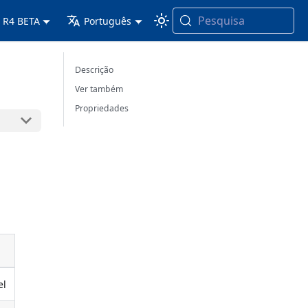
Pesquisa
 R4 BETA
Português
Descrição
Ver também
Propriedades
el