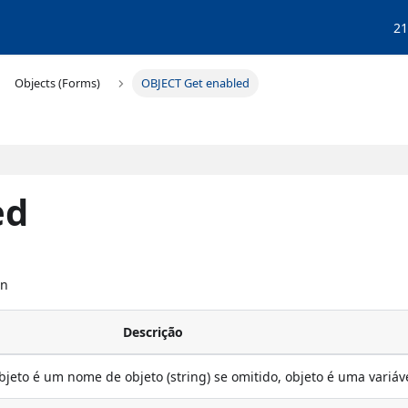
21
Objects (Forms)
OBJECT Get enabled
ed
an
Descrição
objeto é um nome de objeto (string) se omitido, objeto é uma variáv