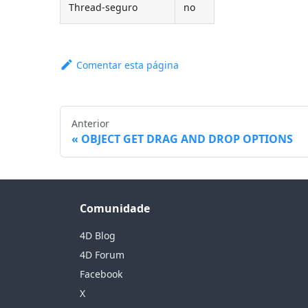
Thread-seguro
no
Comentar esta página
Anterior
OBJECT GET DRAG AND DROP OPTIONS
Comunidade
4D Blog
4D Forum
Facebook
X