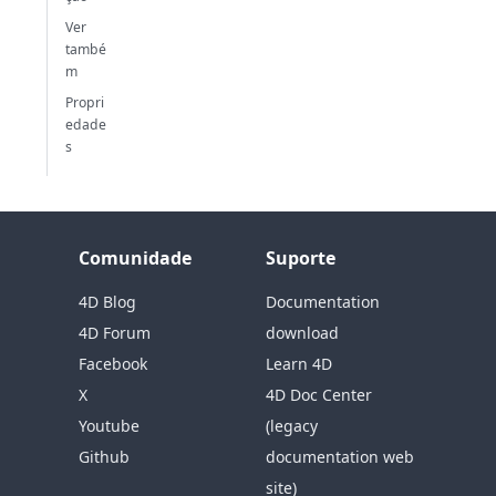
Ver
també
m
Propri
edade
s
Comunidade
Suporte
4D Blog
Documentation
4D Forum
download
Facebook
Learn 4D
X
4D Doc Center
Youtube
(legacy
Github
documentation web
site)