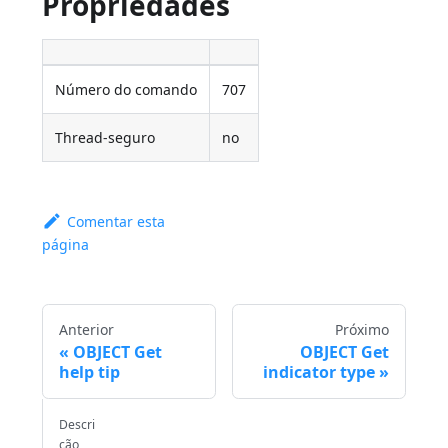
Propriedades
Número do comando
707
Thread-seguro
no
Comentar esta
página
Anterior
Próximo
OBJECT Get
OBJECT Get
help tip
indicator type
Descri
ção