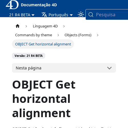
Documentação 4D
Pesquisa
21 R4 BETA
Português
Línguagem 4D
Commands by theme
Objects (Forms)
OBJECT Get horizontal alignment
Versão: 21 R4 BETA
Nesta página
OBJECT Get
horizontal
alignment