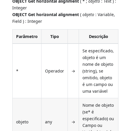
OBJECT Get horizontal alignment
( * ;
objeto
: Text ) :
Integer
OBJECT Get horizontal alignment
(
objeto
: Variable,
Field ) : Integer
Parâmetro
Tipo
Descrição
Se especificado,
objeto é um
nome de objeto
*
Operador
→
(string), se
omitido, objeto
é um campo ou
uma variável
Nome de objeto
(se* é
especificado) ou
objeto
any
→
Campo ou