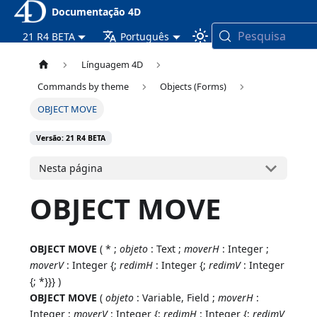
Documentação 4D
Pesquisa
21 R4 BETA
Português
Línguagem 4D
Commands by theme
Objects (Forms)
OBJECT MOVE
Versão: 21 R4 BETA
Nesta página
OBJECT MOVE
OBJECT MOVE
( * ;
objeto
: Text ;
moverH
: Integer ;
moverV
: Integer {;
redimH
: Integer {;
redimV
: Integer
{; *}}} )
OBJECT MOVE
(
objeto
: Variable, Field ;
moverH
:
Integer ;
moverV
: Integer {;
redimH
: Integer {;
redimV