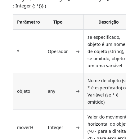
: Integer {; *}}} )
Parâmetro
Tipo
Descrição
se especificado,
objeto é um nome
*
Operador
→
de objeto (string),
se omitido, objeto é
um uma variável
Nome de objeto (se
* é especificado) ou
objeto
any
→
Variável (se * é
omitido)
Valor do movimento
horizontal do objeto
moverH
Integer
→
(>0 - para a direita,
<0 - para esquerda)