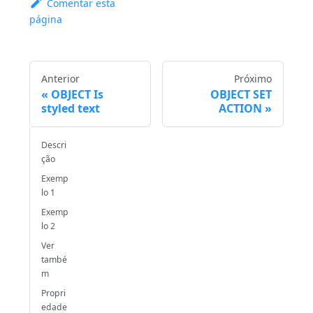
Comentar esta
página
Anterior
Próximo
OBJECT Is
OBJECT SET
styled text
ACTION
Descri
ção
Exemp
lo 1
Exemp
lo 2
Ver
també
m
Propri
edade