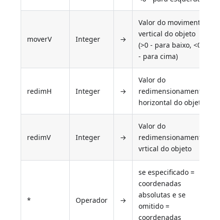
Valor do movimento
vertical do objeto
moverV
Integer
→
(>0 - para baixo, <0
- para cima)
Valor do
redimH
Integer
→
redimensionamento
horizontal do objeto
Valor do
redimV
Integer
→
redimensionamento
vrtical do objeto
se especificado =
coordenadas
absolutas e se
*
Operador
→
omitido =
coordenadas