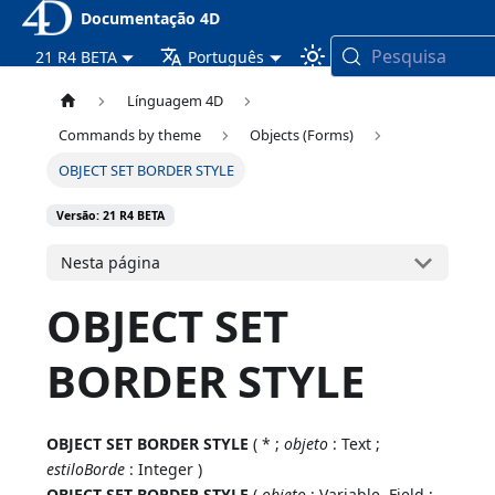
Documentação 4D
Pesquisa
21 R4 BETA
Português
Línguagem 4D
Commands by theme
Objects (Forms)
OBJECT SET BORDER STYLE
Versão: 21 R4 BETA
Nesta página
OBJECT SET
BORDER STYLE
OBJECT SET BORDER STYLE
( * ;
objeto
: Text ;
estiloBorde
: Integer )
OBJECT SET BORDER STYLE
(
objeto
: Variable, Field ;