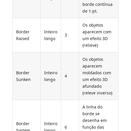
borde contínua
de 1-pt.
Os objetos
Border
Inteiro
aparecem com
3
Raised
longo
um efeito 3D
(relieve)
Os objetos
aparecem
Border
Inteiro
moldados com
4
Sunken
longo
um efeito 3D
afundado
(releve inverso)
A linha do
borde se
desenha em
Border
Inteiro
6
função das
System
longo