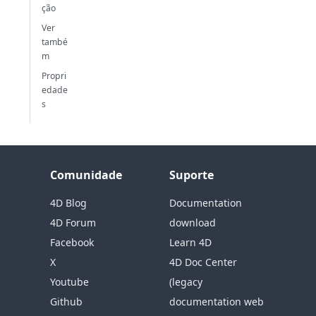
ção
Ver
també
m
Propri
edade
s
Comunidade
Suporte
4D Blog
Documentation
4D Forum
download
Facebook
Learn 4D
X
4D Doc Center
Youtube
(legacy
Github
documentation web