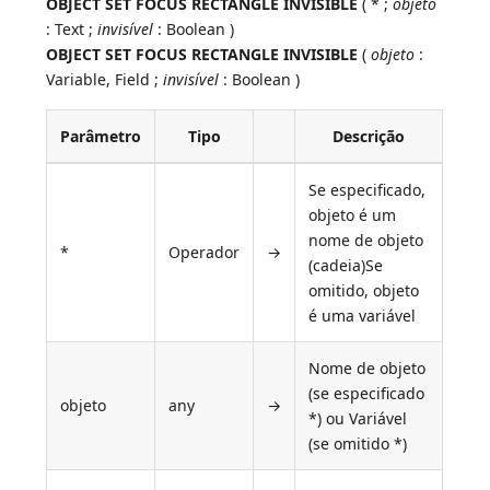
OBJECT SET FOCUS RECTANGLE INVISIBLE
( * ;
objeto
: Text ;
invisível
: Boolean )
OBJECT SET FOCUS RECTANGLE INVISIBLE
(
objeto
:
Variable, Field ;
invisível
: Boolean )
Parâmetro
Tipo
Descrição
Se especificado,
objeto é um
nome de objeto
*
Operador
→
(cadeia)Se
omitido, objeto
é uma variável
Nome de objeto
(se especificado
objeto
any
→
*) ou Variável
(se omitido *)