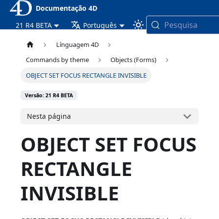
Documentação 4D
Pesquisa
21 R4 BETA
Português
Línguagem 4D
Commands by theme
Objects (Forms)
OBJECT SET FOCUS RECTANGLE INVISIBLE
Versão: 21 R4 BETA
Nesta página
OBJECT SET FOCUS
RECTANGLE
INVISIBLE