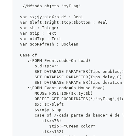
  //Método objeto "myFlag"
 var $x;$y;oldX;oldY : Real
 var $left;$right;$top;$bottom : Real
 var $b : Integer
 var $tip : Text
 var oldTip : Text
 var $doRefresh : Boolean
 Case of
    :(FORM Event.code=On Load)
       oldTip:=""
       SET DATABASE PARAMETER(Tips enabled;1) //
       SET DATABASE PARAMETER(Tips delay;0) // S
       SET DATABASE PARAMETER(Tips duration;60*1
    :(FORM Event.code=On Mouse Move)
       MOUSE POSITION($x;$y;$b)
       OBJECT GET COORDINATES(*;"myFlag";$left;$
       $x:=$x-$left
       $y:=$y-$top
       Case of //cada parte da bander é de 76 pí
          :($x<76)
             $tip:="Green color"
          :($x<152)