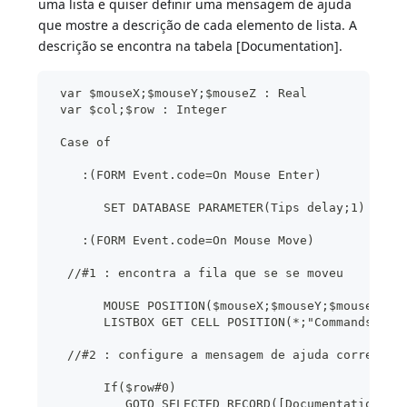
uma lista e quiser definir uma mensagem de ajuda
que mostre a descrição de cada elemento de lista. A
descrição se encontra na tabela [Documentation].
 var $mouseX;$mouseY;$mouseZ : Real
 var $col;$row : Integer
 Case of
    :(FORM Event.code=On Mouse Enter)
       SET DATABASE PARAMETER(Tips delay;1) // f
    :(FORM Event.code=On Mouse Move)
  //#1 : encontra a fila que se se moveu
       MOUSE POSITION($mouseX;$mouseY;$mouseZ)
       LISTBOX GET CELL POSITION(*;"Commands Lis
  //#2 : configure a mensagem de ajuda correspon
       If($row#0)
          GOTO SELECTED RECORD([Documentation];$