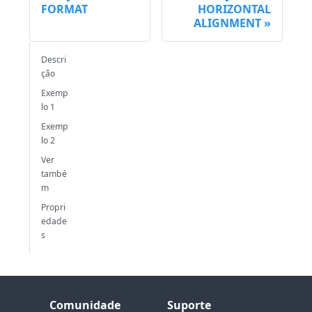
FORMAT
HORIZONTAL
ALIGNMENT
Descri
ção
Exemp
lo 1
Exemp
lo 2
Ver
també
m
Propri
edade
s
Comunidade
Suporte