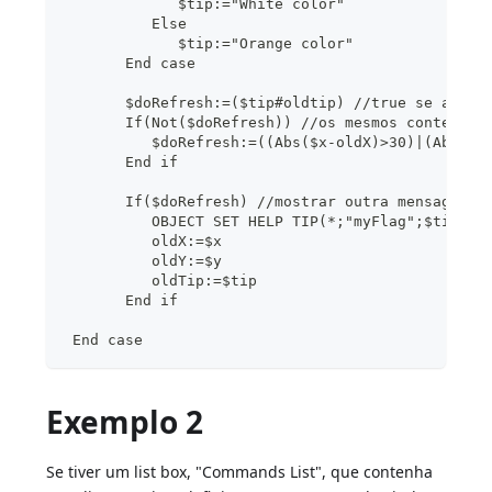
             $tip:="White color"
          Else
             $tip:="Orange color"
       End case
       $doRefresh:=($tip#oldtip) //true se a men
       If(Not($doRefresh)) //os mesmos conteúdos
          $doRefresh:=((Abs($x-oldX)>30)|(Abs($y
       End if
       If($doRefresh) //mostrar outra mensagem
          OBJECT SET HELP TIP(*;"myFlag";$tip)
          oldX:=$x
          oldY:=$y
          oldTip:=$tip
       End if
 End case
Exemplo 2
Se tiver um list box, "Commands List", que contenha