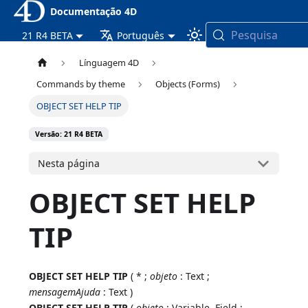
Documentação 4D
Pesquisa
21 R4 BETA
Português
Línguagem 4D
Commands by theme
Objects (Forms)
OBJECT SET HELP TIP
Versão: 21 R4 BETA
Nesta página
OBJECT SET HELP
TIP
OBJECT SET HELP TIP
( * ;
objeto
: Text ;
mensagemAjuda
: Text )
OBJECT SET HELP TIP
(
objeto
: Variable, Field ;