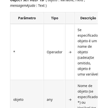
mensagemAjuda
: Text )
Parâmetro
Tipo
Descrição
Se
especificado,
objeto é um
nome de
*
Operador
→
objeto
(cadeia)Se
omitido,
objeto é
uma variável
Nome de
objeto (se
especificado
objeto
any
→
*) ou
Variável (se