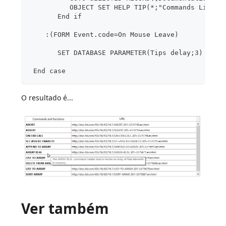
          OBJECT SET HELP TIP(*;"Commands List";
       End if
    :(FORM Event.code=On Mouse Leave)
       SET DATABASE PARAMETER(Tips delay;3) // f
 End case
O resultado é...
Ver também