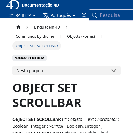
Documentação 4D
Pesquisa
21 R4 BETA
Português
Línguagem 4D
Commands by theme
Objects (Forms)
OBJECT SET SCROLLBAR
Versão: 21 R4 BETA
Nesta página
OBJECT SET
SCROLLBAR
OBJECT SET SCROLLBAR
( * ;
objeto
: Text ;
horizontal
:
Boolean, Integer ;
vertical
: Boolean, Integer )
OBJECT SET SCROLLBAR
(
objeto
: Variable, Field ;