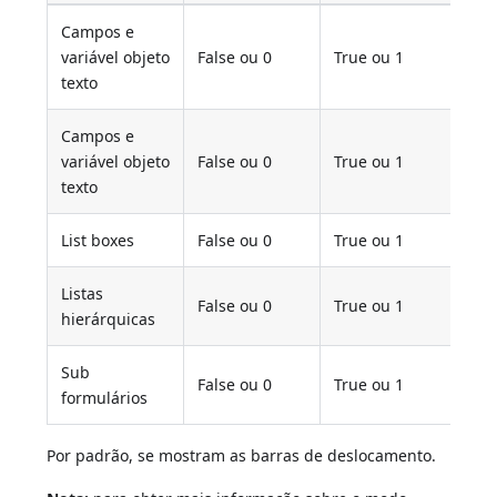
Campos e
nã
variável objeto
False ou 0
True ou 1
dis
texto
Campos e
variável objeto
False ou 0
True ou 1
2
texto
List boxes
False ou 0
True ou 1
2
Listas
False ou 0
True ou 1
2
hierárquicas
Sub
nã
False ou 0
True ou 1
formulários
dis
Por padrão, se mostram as barras de deslocamento.