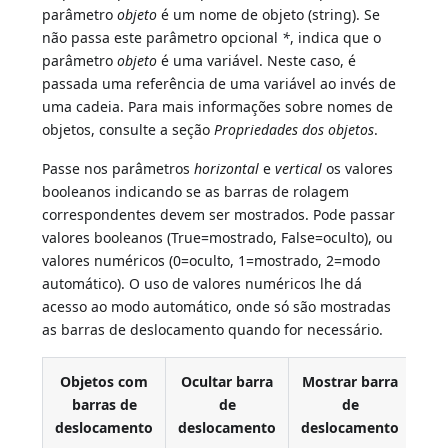
parâmetro
objeto
é um nome de objeto (string). Se
não passa este parâmetro opcional
*
, indica que o
parâmetro
objeto
é uma variável. Neste caso, é
passada uma referência de uma variável ao invés de
uma cadeia. Para mais informações sobre nomes de
objetos, consulte a seção
Propriedades dos objetos
.
Passe nos parâmetros
horizontal
e
vertical
os valores
booleanos indicando se as barras de rolagem
correspondentes devem ser mostrados. Pode passar
valores booleanos (True=mostrado, False=oculto), ou
valores numéricos (0=oculto, 1=mostrado, 2=modo
automático). O uso de valores numéricos lhe dá
acesso ao modo automático, onde só são mostradas
as barras de deslocamento quando for necessário.
Objetos com
Ocultar barra
Mostrar barra
barras de
de
de
au
deslocamento
deslocamento
deslocamento