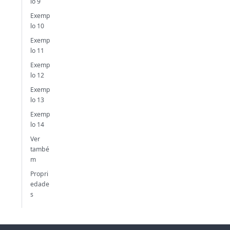
lo 9
Exemp
lo 10
Exemp
lo 11
Exemp
lo 12
Exemp
lo 13
Exemp
lo 14
Ver
també
m
Propri
edade
s