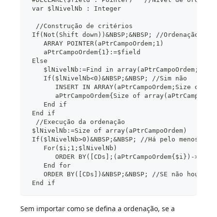
 var $lNivelNb : Integer
  //Construção de critérios
 If(Not(Shift down))&NBSP;&NBSP; //Ordenação sim
    ARRAY POINTER(aPtrCampoOrdem;1)
    aPtrCampoOrdem{1}:=$field
 Else
    $lNivelNb:=Find in array(aPtrCampoOrdem;$fie
    If($lNivelNb<0)&NBSP;&NBSP; //Sim não
       INSERT IN ARRAY(aPtrCampoOrdem;Size of ar
       aPtrCampoOrdem{Size of array(aPtrCampoOrd
    End if
 End if
  //Execução da ordenação
 $lNivelNb:=Size of array(aPtrCampoOrdem)
 If($lNivelNb>0)&NBSP;&NBSP; //Há pelo menos um 
    For($i;1;$lNivelNb)
       ORDER BY([CDs];(aPtrCampoOrdem{$i})->;>;*
    End for
    ORDER BY([CDs])&NBSP;&NBSP; //SE não houver 
 End if
Sem importar como se defina a ordenação, se a