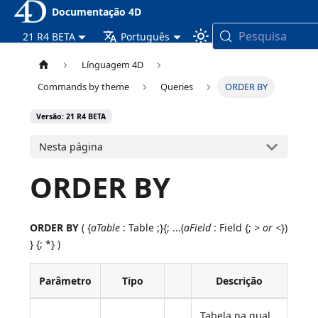
Documentação 4D
Pesquisa
21 R4 BETA
Português
Línguagem 4D
Commands by theme
Queries
ORDER BY
Versão: 21 R4 BETA
Nesta página
ORDER BY
ORDER BY
( {
aTable
: Table ;}{; ...(
aField
: Field {;
> or <
})
} {; *} )
Parâmetro
Tipo
Descrição
Tabela na qual