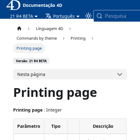
Documentação 4D
Pesquisa
21 R4 BETA
Português
Línguagem 4D
Commands by theme
Printing
Printing page
Versão: 21 R4 BETA
Nesta página
Printing page
Printing page
: Integer
Parâmetro
Tipo
Descrição