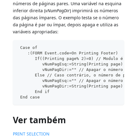
números de páginas pares. Uma variável na esquina
inferior direita (
vNumPagDir
) imprimirá os números
das páginas ímpares. O exemplo testa se o número
da página é par ou ímpar, depois apaga e utiliza as
variáveis apropriadas:
 Case of
    :(FORM Event.code=On Printing Footer)
       If((Printing page% 2)=0) // Modulo é 0 pa
          vNumPagEsq:=String(Printing page) // F
          vNumPagDir:="" // Apagar o número de p
       Else // Caso contrário, o número de págin
          vNumPagEsq:="" // Apagar o número de p
          vNumPagDir:=String(Printing page) // F
       End if
 End case
Ver também
PRINT SELECTION