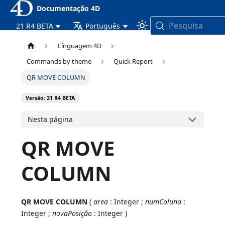
Documentação 4D
Pesquisa
21 R4 BETA
Português
Línguagem 4D
Commands by theme
Quick Report
QR MOVE COLUMN
Versão: 21 R4 BETA
Nesta página
QR MOVE
COLUMN
QR MOVE COLUMN
(
area
: Integer ;
numColuna
:
Integer ;
novaPosição
: Integer )