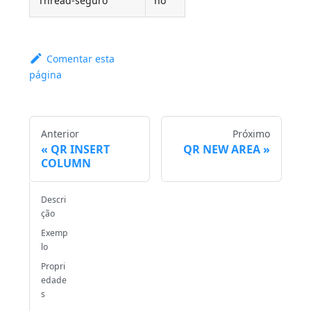
Thread-seguro
no
Comentar esta
página
Anterior
Próximo
QR INSERT
QR NEW AREA
COLUMN
Descri
ção
Exemp
lo
Propri
edade
s