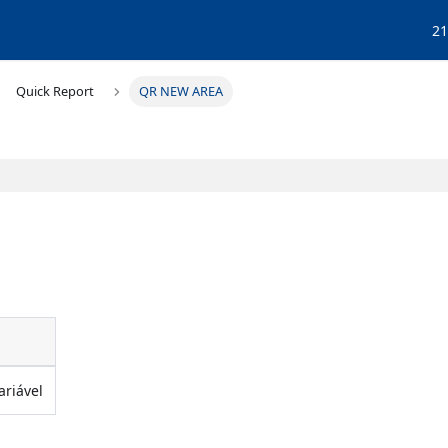
21
Quick Report
QR NEW AREA
ariável