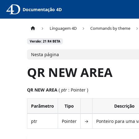
Documentação 4D
Línguagem 4D
Commands by theme
Versão: 21 R4 BETA
Nesta página
QR NEW AREA
QR NEW AREA
(
ptr
: Pointer )
Parâmetro
Tipo
Descrição
ptr
Pointer
→
Ponteiro para uma v