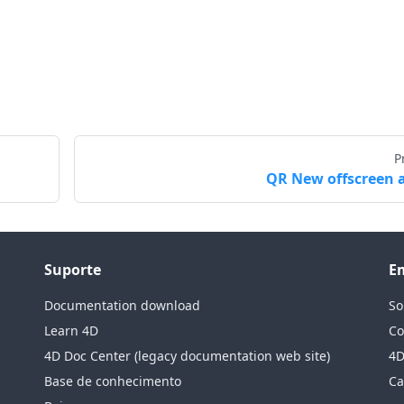
P
QR New offscreen 
Suporte
E
Documentation download
So
Learn 4D
Co
4D Doc Center (legacy documentation web site)
4D
Base de conhecimento
Ca