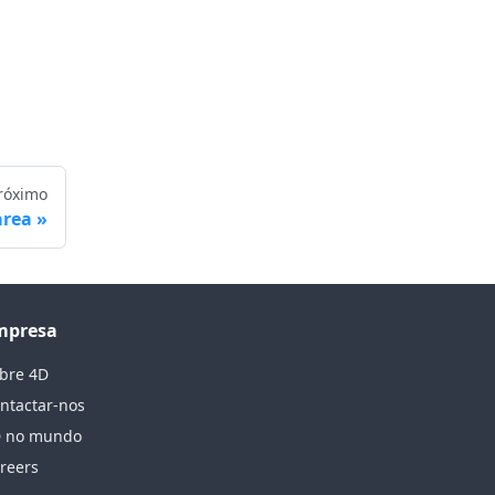
róximo
area
mpresa
bre 4D
ntactar-nos
 no mundo
reers