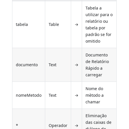
Tabela a
utilizar para o
relatório ou
tabela
Table
→
tabela por
padrão se for
omitido
Documento
de Relatório
documento
Text
→
Rápido a
carregar
Nome do
nomeMetodo
Text
→
mètodo a
chamar
Eliminação
das caixas de
*
Operador
→
diálogo de