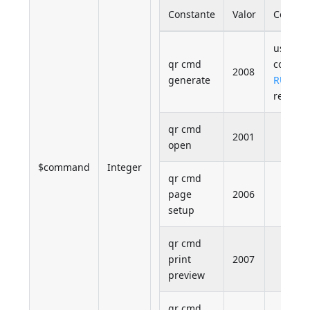
Constante
Valor
Coment
uso do
qr cmd
coman
2008
generate
RUN
recome
qr cmd
2001
open
$command
Integer
qr cmd
page
2006
setup
qr cmd
print
2007
preview
qr cmd