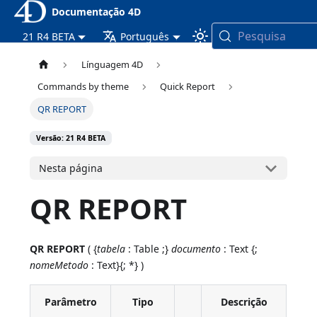
Documentação 4D
Pesquisa
21 R4 BETA
Português
Línguagem 4D
Commands by theme
Quick Report
QR REPORT
Versão: 21 R4 BETA
Nesta página
QR REPORT
QR REPORT
( {
tabela
: Table ;}
documento
: Text {;
nomeMetodo
: Text}{; *} )
Parâmetro
Tipo
Descrição