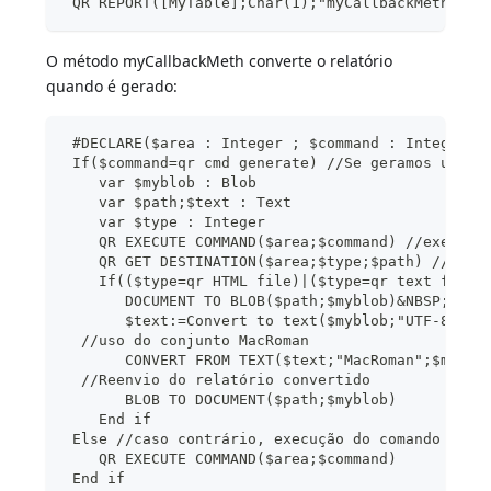
 QR REPORT([MyTable];Char(1);"myCallbackMeth")
O método myCallbackMeth converte o relatório
quando é gerado:
 #DECLARE($area : Integer ; $command : Integer)
 If($command=qr cmd generate) //Se geramos um re
    var $myblob : Blob
    var $path;$text : Text
    var $type : Integer
    QR EXECUTE COMMAND($area;$command) //execuçã
    QR GET DESTINATION($area;$type;$path) //recu
    If(($type=qr HTML file)|($type=qr text file)
       DOCUMENT TO BLOB($path;$myblob)&NBSP; //c
       $text:=Convert to text($myblob;"UTF-8")
  //uso do conjunto MacRoman
       CONVERT FROM TEXT($text;"MacRoman";$myblo
  //Reenvio do relatório convertido
       BLOB TO DOCUMENT($path;$myblob)
    End if
 Else //caso contrário, execução do comando
    QR EXECUTE COMMAND($area;$command)
 End if