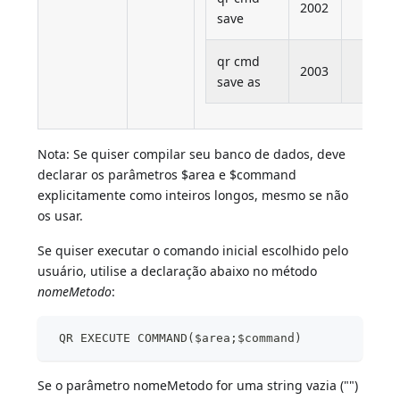
2002
save
qr cmd
2003
save as
Nota: Se quiser compilar seu banco de dados, deve
declarar os parâmetros $area e $command
explicitamente como inteiros longos, mesmo se não
os usar.
Se quiser executar o comando inicial escolhido pelo
usuário, utilise a declaração abaixo no método
nomeMetodo
:
 QR EXECUTE COMMAND($area;$command)
Se o parâmetro nomeMetodo for uma string vazia ("")