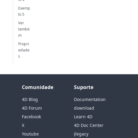
Exemp
lo 5
Ver
també
m
Propri
edade
s
Comunidade
Suporte
4D Blog
Documentation
4D Forum
download
Facebook
Learn 4D
X
4D Doc Center
Youtube
(legacy