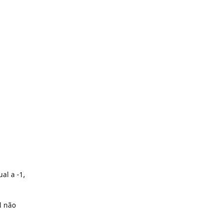
ual a -1,
l não