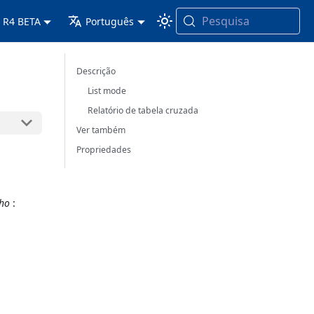
Pesquisa
 R4 BETA
Português
Descrição
List mode
Relatório de tabela cruzada
Ver também
Propriedades
ho
: