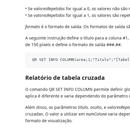
• Se
valoresRepetidos
for igual a 0, os valores não são 
• Se
valoresRepetidos
for igual a 1, os valores são repe
formato
é o formato de saída. Os formatos de saída 
A seguinte instrução define o título para a coluna #
de 150 píxels e define o formato de saída ###.##.
 QR SET INFO COLUMN(area;1;"Titulo";"[Tabel
Relatório de tabela cruzada
O comando QR SET INFO COLUMN permite definir glo
aplica é diferente e varia dependendo do parâmetro q
Além disso, os parâmetros
titulo, oculto
, e
valoresRepe
cruzadas. O valor a utilizar em
numColuna
varia depen
formato de visualização.