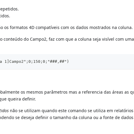
repetidos.
tidos.
são os formatos 4D compatíveis com os dados mostrados na coluna.
1, o conteúdo do Campo2, faz com que a coluna seja visível com uma
a 1]Campo2";0;150;0;"###,##")
balmente os mesmos parâmetros mas a referencia das áreas as q
ue queira definir.
tidos
não se utilizam quando este comando se utiliza em relatórios
dendo se deseja definir o tamanho da coluna ou a fonte de dados