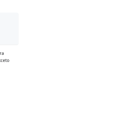
ra
xceto