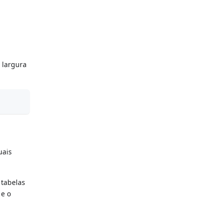
 largura
uais
 tabelas
 e o