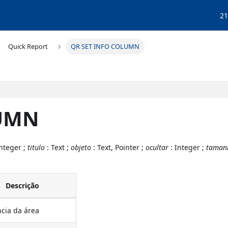
21
Quick Report
QR SET INFO COLUMN
LUMN
Integer ;
titulo
: Text ;
objeto
: Text, Pointer ;
ocultar
: Integer ;
taman
Descrição
cia da área