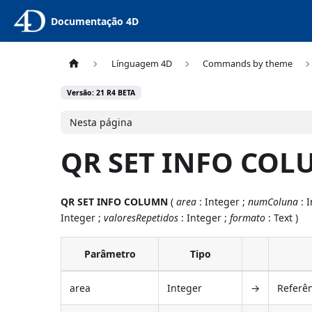
Documentação 4D
Línguagem 4D
Commands by theme
Versão: 21 R4 BETA
Nesta página
QR SET INFO CO
QR SET INFO COLUMN
(
area
: Integer ;
numColuna
: 
Integer ;
valoresRepetidos
: Integer ;
formato
: Text )
Parâmetro
Tipo
area
Integer
→
Referên