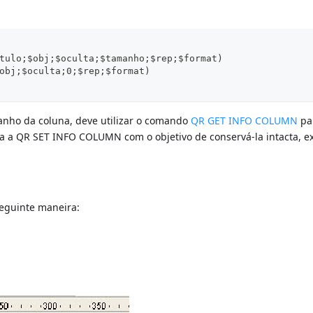
tulo;$obj;$oculta;$tamanho;$rep;$format)
obj;$oculta;0;$rep;$format)
nho da coluna, deve utilizar o comando
QR GET INFO COLUMN
pa
la a QR SET INFO COLUMN com o objetivo de conservá-la intacta, e
seguinte maneira: