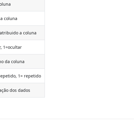
coluna
da coluna
atribuido a coluna
r, 1=ocultar
o da coluna
epetido, 1= repetido
ação dos dados