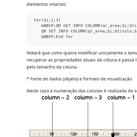
elementos intactos:
 For($i;1;3)
    &NBSP;QR GET INFO COLUMN(qr_area;$i;$ti
    QR SET INFO COLUMN(qr_area;$i;$titulo;$
    &NBSP;End for
Notará que como queira modificar unicamente o tama
recuperar as propriedades atuais da coluna e passá-
pelo tamanho da coluna.
* Fonte de dados (objeto) e formato de visualização
Neste caso a numeração das colunas é realizada da 