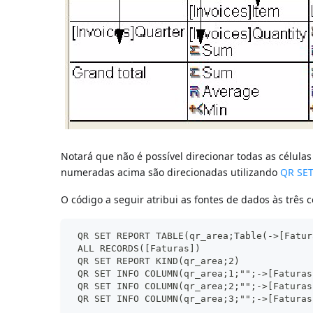
Notará que não é possível direcionar todas as célul
numeradas acima são direcionadas utilizando
QR SET
O código a seguir atribui as fontes de dados às três 
 QR SET REPORT TABLE(qr_area;Table(->[Fatur
 ALL RECORDS([Faturas])
 QR SET REPORT KIND(qr_area;2)
 QR SET INFO COLUMN(qr_area;1;"";->[Faturas
 QR SET INFO COLUMN(qr_area;2;"";->[Faturas
 QR SET INFO COLUMN(qr_area;3;"";->[Faturas