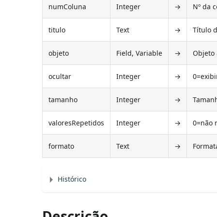
numColuna
Integer
→
Nº da 
titulo
Text
→
Título 
objeto
Field, Variable
→
Objeto 
ocultar
Integer
→
0=exibi
tamanho
Integer
→
Tamanh
valoresRepetidos
Integer
→
0=não r
formato
Text
→
Format
Histórico
Descrição