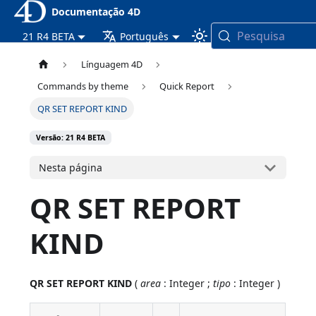
Documentação 4D
Pesquisa
21 R4 BETA
Português
Línguagem 4D
Commands by theme
Quick Report
QR SET REPORT KIND
Versão: 21 R4 BETA
Nesta página
QR SET REPORT
KIND
QR SET REPORT KIND
(
area
: Integer ;
tipo
: Integer )