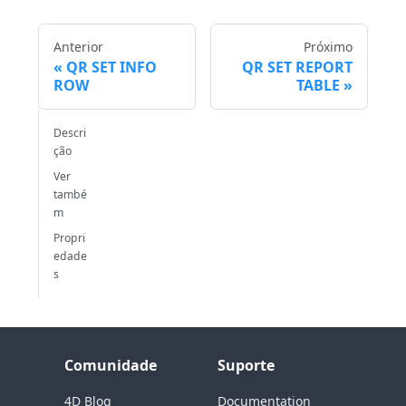
Anterior
Próximo
QR SET INFO
QR SET REPORT
ROW
TABLE
Descri
ção
Ver
també
m
Propri
edade
s
Comunidade
Suporte
4D Blog
Documentation