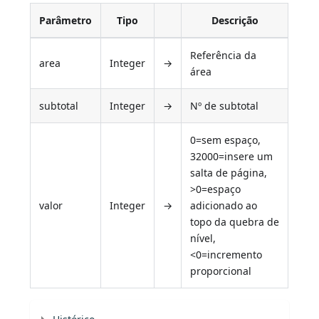
Parâmetro
Tipo
Descrição
Referência da
area
Integer
→
área
subtotal
Integer
→
Nº de subtotal
0=sem espaço,
32000=insere um
salta de página,
>0=espaço
valor
Integer
→
adicionado ao
topo da quebra de
nível,
<0=incremento
proporcional