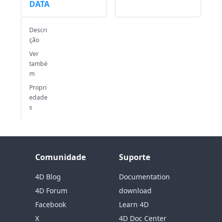
DATA
Descri
ção
Ver
també
m
Propri
edade
s
Comunidade
Suporte
4D Blog
Documentation
4D Forum
download
Facebook
Learn 4D
X
4D Doc Center