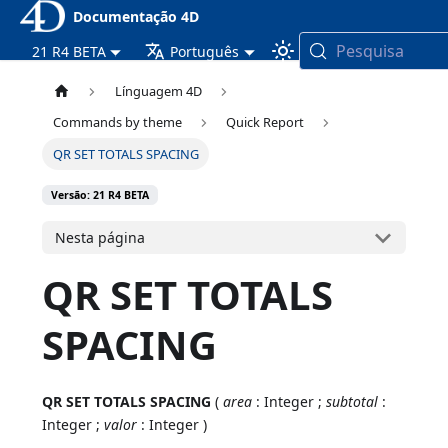
Documentação 4D
Pesquisa
21 R4 BETA
Português
Línguagem 4D
Commands by theme
Quick Report
QR SET TOTALS SPACING
Versão: 21 R4 BETA
Nesta página
QR SET TOTALS
SPACING
QR SET TOTALS SPACING
(
area
: Integer ;
subtotal
:
Integer ;
valor
: Integer )