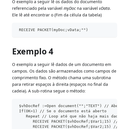
O exemplo a seguir lê os dados do documento
referenciado pela variável
myDoc
na variável
vData
.
Ele lê até encontrar o (Fim da célula da tabela)
 RECEIVE PACKET(myDoc;vData;"")
Exemplo 4
O exemplo a seguir lê dados de um documento em
campos. Os dados são armazenados como campos de
comprimento fixo. O método chama uma subrotina
para retirar espaços à direita (espaços no final da
cadeia). A sub-rotina segue o método:
 $vhDocRef :=Open document("";"TEXT") // Abertur
 If(OK=1) // Se o documento está aberto
    Repeat // Loop até que não haja mais dados 
       RECEIVE PACKET($vhDocRef;$Var1;15) // Lei
       RECEIVE PACKET($vhDocRef;$Var2;15) // Faz