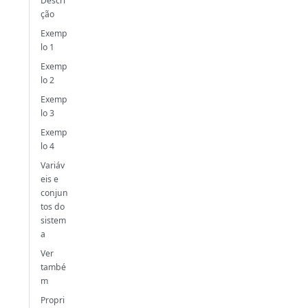
Descri
ção
Exemp
lo 1
Exemp
lo 2
Exemp
lo 3
Exemp
lo 4
Variáv
eis e
conjun
tos do
sistem
a
Ver
també
m
Propri