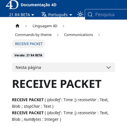
Documentação 4D
Pesquisa
21 R4 BETA
Português
Línguagem 4D
Commands by theme
Communications
RECEIVE PACKET
Versão: 21 R4 BETA
Nesta página
RECEIVE PACKET
RECEIVE PACKET
( {
docRef
: Time ;}
receiveVar
: Text,
Blob ;
stopChar
: Text )
RECEIVE PACKET
( {
docRef
: Time ;}
receiveVar
: Text,
Blob ;
numBytes
: Integer )