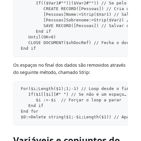
       If(($Var1#"")|($Var2#"")) // Se pelo meno
          CREATE RECORD([Pessoas]) // Cria um no
          [Pessoas]Nome:=Strip($Var1) // Salva o
          [Pessoas]Sobrenome:=Strip($Var2) // Sa
          SAVE RECORD([Pessoas]) // Salvar o reg
       End if
    Until(OK=0)
    CLOSE DOCUMENT($vhDocRef) // Fecha o documen
 End if
Os espaços no final dos dados são removidos através
do seguinte método, chamado Strip:
 For($i;Length($1);1;-1) // Loop desde o fim da 
    If($1[[$i]]#" ") // Se não é um espaço…
       $i :=-$i  // Forçar o loop a parar 
    End if
 End for
 $0:=Delete string($1;-$i;Length($1)) // Apagar 
Variáveis e conjuntos do