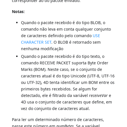
corresponder ao do pacote enviado.
Notas:
Quando o pacote recebido é do tipo BLOB, o
comando não leva em conta qualquer conjunto
de caracteres definido pelo comando
USE
CHARACTER SET
. O BLOB é retornado sem
nenhuma modificação
Quando o pacote recebido é do tipo texto, o
comando RECEIVE PACKET suporta Byte Order
Marks (BOM). Neste caso, se o conjunto de
caracteres atual é do tipo Unicode (UTF-8, UTF-16
ou UTF-32), 4D tenta identificar um BOM entre os
primeiros bytes recebidos. Se algum for
detectado, ele é filtrado da variável
receiveVar
e
4D usa o conjunto de caracteres que define, em
vez do conjunto de caracteres atual.
Para ler um determinado número de caracteres,
passe este número em
numBytes
. Se a variável