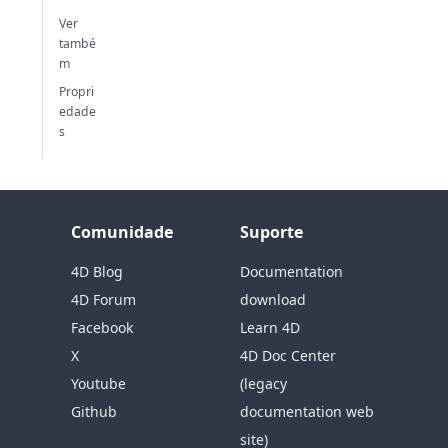
Ver
també
m
Propri
edade
s
Comunidade
Suporte
4D Blog
Documentation
4D Forum
download
Facebook
Learn 4D
X
4D Doc Center
Youtube
(legacy
Github
documentation web
site)