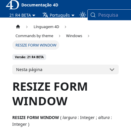
Documentação 4D
Pesquisa
21 R4 BETA
Português
Línguagem 4D
Commands by theme
Windows
RESIZE FORM WINDOW
Versão: 21 R4 BETA
Nesta página
RESIZE FORM
WINDOW
RESIZE FORM WINDOW
(
largura
: Integer ;
altura
:
Integer )