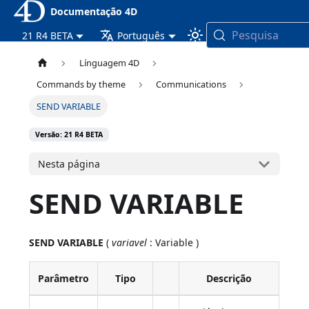
Documentação 4D
Pesquisa
21 R4 BETA
Português
Línguagem 4D
Commands by theme
Communications
SEND VARIABLE
Versão: 21 R4 BETA
Nesta página
SEND VARIABLE
SEND VARIABLE
(
variavel
: Variable )
Parâmetro
Tipo
Descrição