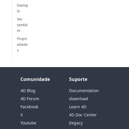
Exemp
lo
Ver
també
m
Propri
edade
s
Comunidade
Suporte
4D Blog
Documentation
4D Forum
download
Facebook
Learn 4D
X
4D Doc Center
Youtube
(legacy