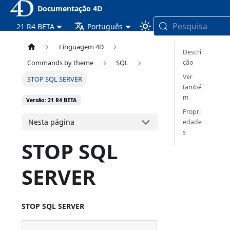
Documentação 4D
Pesquisa
21 R4 BETA
Português
Línguagem 4D
Descri
ção
Commands by theme
SQL
Ver
STOP SQL SERVER
també
m
Versão: 21 R4 BETA
Propri
Nesta página
edade
s
STOP SQL
SERVER
STOP SQL SERVER