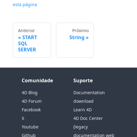
esta página
Anterior
Próximo
START
String
SQL
SERVER
Comunidade
Suporte
4D Blog
Documentation
4D Forum
download
Facebook
Learn 4D
X
4D Doc Center
Youtube
(legacy
Github
documentation web