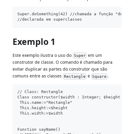
Super.doSomething(42) //chamada a função "doSome
//declarada em superclasses
Exemplo 1
Este exemplo ilustra o uso do
em um
Super
construtor de classe. O comando é chamado para
evitar duplicar as partes do construtor que são
comuns entre as classes
e
.
Rectangle
Square
// Class: Rectangle
Class constructor($width : Integer; $height : In
 This.name:="Rectangle"
 This.height:=$height
 This.width:=$width
Function sayName()