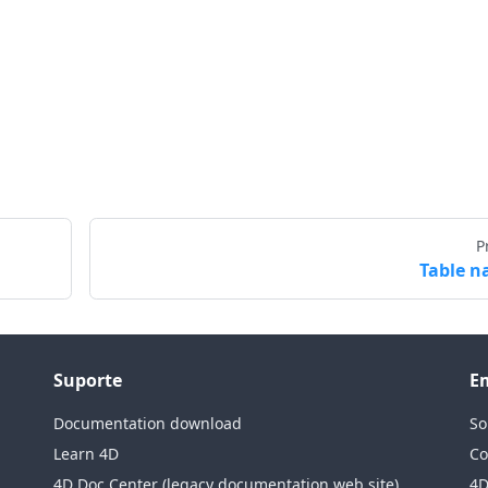
P
Table 
Suporte
E
Documentation download
So
Learn 4D
Co
4D Doc Center (legacy documentation web site)
4D