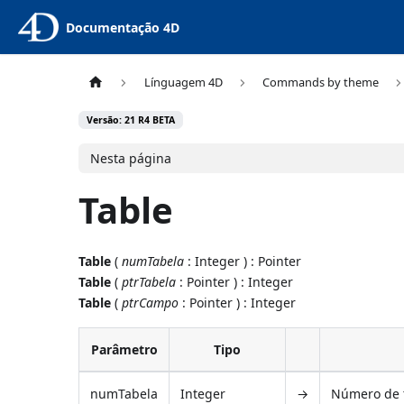
Documentação 4D
Línguagem 4D
Commands by theme
Versão: 21 R4 BETA
Nesta página
Table
Table
(
numTabela
: Integer ) : Pointer
Table
(
ptrTabela
: Pointer ) : Integer
Table
(
ptrCampo
: Pointer ) : Integer
Parâmetro
Tipo
numTabela
Integer
→
Número de 