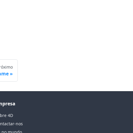
róximo
name
mpresa
bre 4D
ntactar-nos
 no mundo