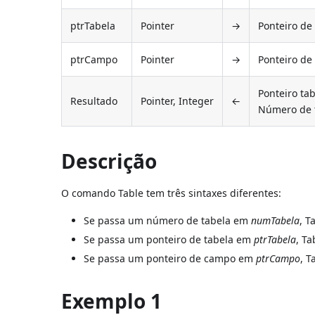
ptrTabela
Pointer
→
Ponteiro de
ptrCampo
Pointer
→
Ponteiro d
Ponteiro ta
Resultado
Pointer, Integer
←
Número de t
Descrição
O comando Table tem três sintaxes diferentes:
Se passa um número de tabela em
numTabela
, T
Se passa um ponteiro de tabela em
ptrTabela
, T
Se passa um ponteiro de campo em
ptrCampo
, 
Exemplo 1