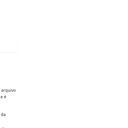
o arquivo
 e é
 da