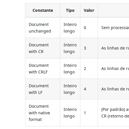
Constante
Tipo
Valor
Document
Inteiro
0
Sem process
unchanged
longo
Document
Inteiro
3
As linhas de 
with CR
longo
Document
Inteiro
2
As linhas de 
with CRLF
longo
Document
Inteiro
4
As linhas de r
with LF
longo
Document
Inteiro
(Por padrão) a
with native
1
longo
CR (retorno d
format