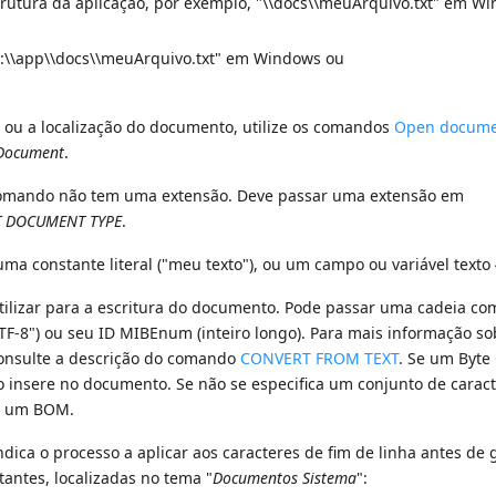
trutura da aplicação, por exemplo, "\\docs\\meuArquivo.txt" em W
c:\\app\\docs\\meuArquivo.txt" em Windows ou
e ou a localização do documento, utilize os comandos
Open docum
Document
.
comando não tem uma extensão. Deve passar uma extensão em
T DOCUMENT TYPE
.
 uma constante literal ("meu texto"), ou um campo ou variável texto
 utilizar para a escritura do documento. Pode passar uma cadeia c
TF-8") ou seu ID MIBEnum (inteiro longo). Para mais informação so
 consulte a descrição do comando
CONVERT FROM TEXT
. Se um Byte
o insere no documento. Se não se especifica um conjunto de caract
 e um BOM.
ndica o processo a aplicar aos caracteres de fim de linha antes de
antes, localizadas no tema "
Documentos Sistema
":