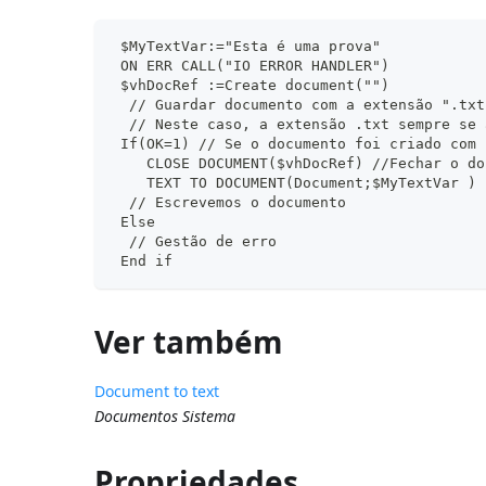
 $MyTextVar:="Esta é uma prova"
 ON ERR CALL("IO ERROR HANDLER")
 $vhDocRef :=Create document("")
  // Guardar documento com a extensão ".txt
  // Neste caso, a extensão .txt sempre se 
 If(OK=1) // Se o documento foi criado com 
    CLOSE DOCUMENT($vhDocRef) //Fechar o do
    TEXT TO DOCUMENT(Document;$MyTextVar )
  // Escrevemos o documento
 Else
  // Gestão de erro
 End if
Ver também
Document to text
Documentos Sistema
Propriedades