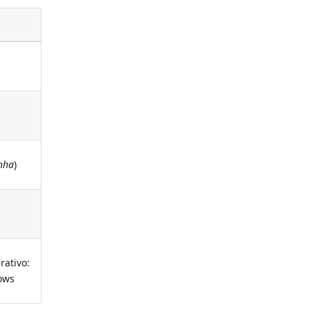
inha
)
rativo:
ows