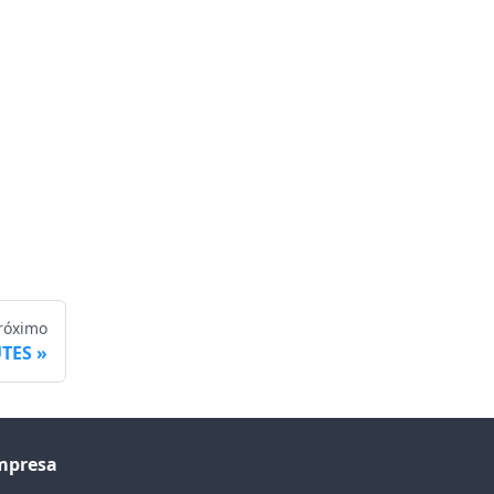
róximo
TES
mpresa