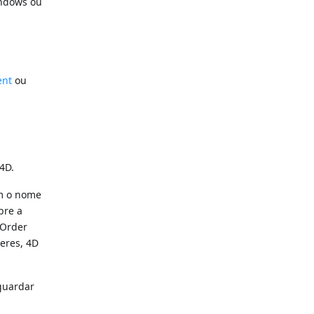
indows ou
ent
ou
 4D.
om o nome
bre a
 Order
eres, 4D
 guardar