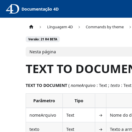
Documentação 4D
Línguagem 4D
Commands by theme
Versão: 21 R4 BETA
Nesta página
TEXT TO DOCUME
TEXT TO DOCUMENT
(
nomeArquivo
: Text ;
texto
: Text
Parâmetro
Tipo
nomeArquivo
Text
→
Nome do d
texto
Text
→
Texto a a