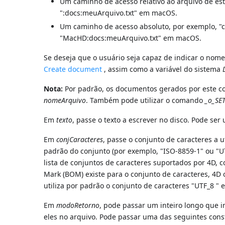
Um caminho de acesso relativo ao arquivo de es
":docs:meuArquivo.txt" em macOS.
Um caminho de acesso absoluto, por exemplo, "
"MacHD:docs:meuArquivo.txt" em macOS.
Se deseja que o usuário seja capaz de indicar o nom
Create document
, assim como a variável do sistema
Nota:
Por padrão, os documentos gerados por este 
nomeArquivo
. Também pode utilizar o comando
_o_SE
Em
texto
, passe o texto a escrever no disco. Pode ser
Em
conjCaracteres
, passe o conjunto de caracteres a
padrão do conjunto (por exemplo, "ISO-8859-1" ou "U
lista de conjuntos de caracteres suportados por 4D,
Mark (BOM) existe para o conjunto de caracteres, 4D 
utiliza por padrão o conjunto de caracteres "UTF_8 "
Em
modoRetorno
, pode passar um inteiro longo que i
eles no arquivo. Pode passar uma das seguintes const