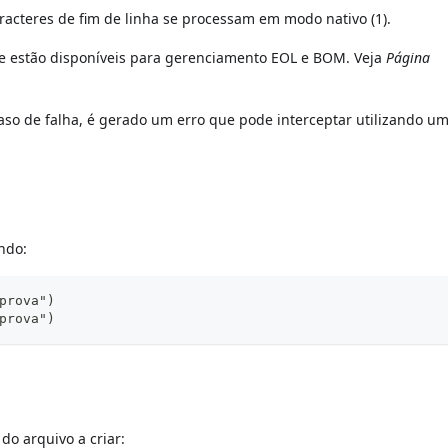
aracteres de fim de linha se processam em modo nativo (1).
e estão disponíveis para gerenciamento EOL e BOM. Veja
Página
aso de falha, é gerado um erro que pode interceptar utilizando u
ndo:
prova")
prova")
do arquivo a criar: