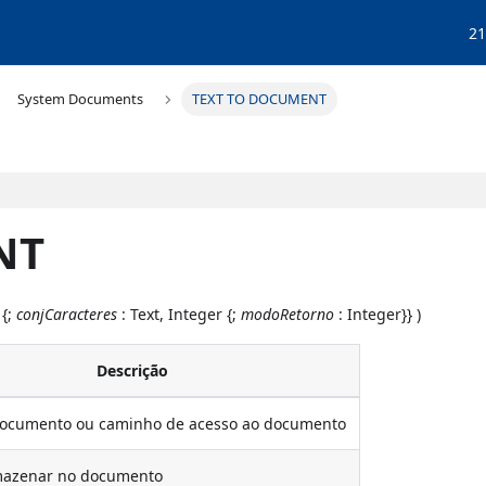
21
System Documents
TEXT TO DOCUMENT
NT
 {;
conjCaracteres
: Text, Integer {;
modoRetorno
: Integer}} )
Descrição
ocumento ou caminho de acesso ao documento
rmazenar no documento