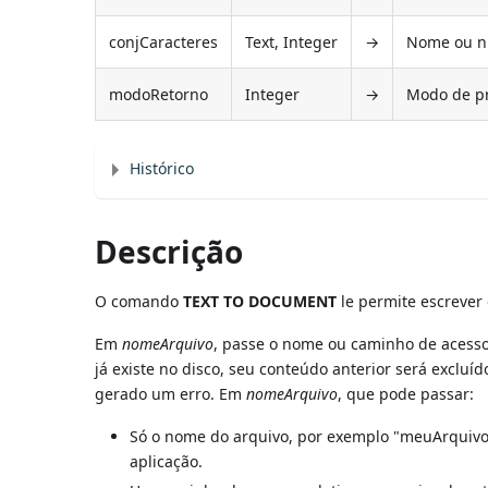
conjCaracteres
Text, Integer
→
Nome ou nú
modoRetorno
Integer
→
Modo de pr
Histórico
Descrição
O comando
TEXT TO DOCUMENT
le permite escrever
Em
nomeArquivo
, passe o nome ou caminho de acesso 
já existe no disco, seu conteúdo anterior será excluíd
gerado um erro. Em
nomeArquivo
, que pode passar:
Só o nome do arquivo, por exemplo "meuArquivo.t
aplicação.