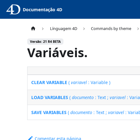
Documentação 4D
Línguagem 4D
Commands by theme
Versão: 21 R4 BETA
Variáveis.
CLEAR VARIABLE
(
variavel
: Variable )
LOAD VARIABLES
(
documento
: Text ;
variavel
: Varia
SAVE VARIABLES
(
documento
: Text ;
variavel
: Varia
Comentar esta página