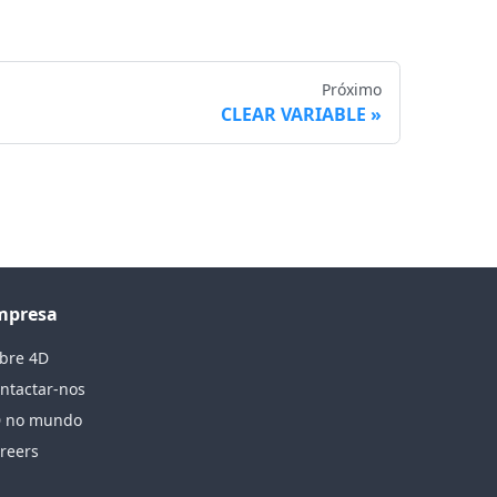
Próximo
CLEAR VARIABLE
mpresa
bre 4D
ntactar-nos
 no mundo
reers