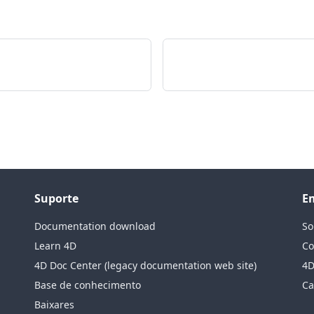
Suporte
E
Documentation download
So
Learn 4D
Co
4D Doc Center (legacy documentation web site)
4D
Base de conhecimento
Ca
Baixares