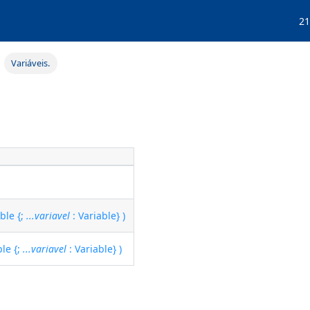
21
Variáveis.
ble {;
...variavel
: Variable} )
ble {;
...variavel
: Variable} )