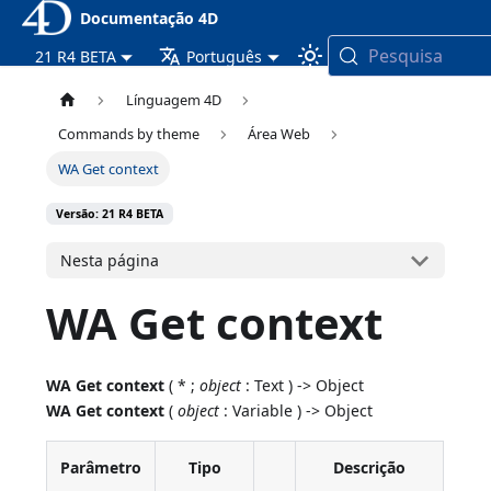
Documentação 4D
Pesquisa
21 R4 BETA
Português
Línguagem 4D
Commands by theme
Área Web
WA Get context
Versão: 21 R4 BETA
Nesta página
WA Get context
WA Get context
( * ;
object
: Text ) -> Object
WA Get context
(
object
: Variable ) -> Object
Parâmetro
Tipo
Descrição