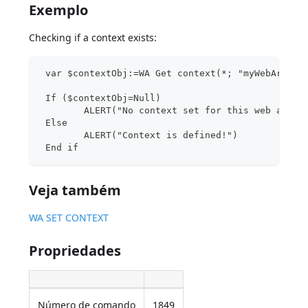
Exemplo
Checking if a context exists:
 var $contextObj:=WA Get context(*; "myWebArea")
 If ($contextObj=Null)
	ALERT("No context set for this web area.
 Else 
	ALERT("Context is defined!")
 End if
Veja também
WA SET CONTEXT
Propriedades
Número de comando
1849