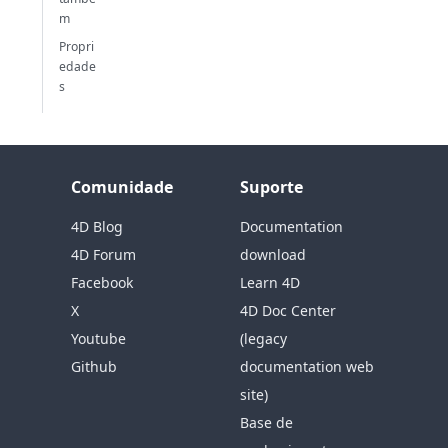
m
Propri
edade
s
Comunidade
Suporte
4D Blog
Documentation
4D Forum
download
Facebook
Learn 4D
X
4D Doc Center
Youtube
(legacy
Github
documentation web
site)
Base de