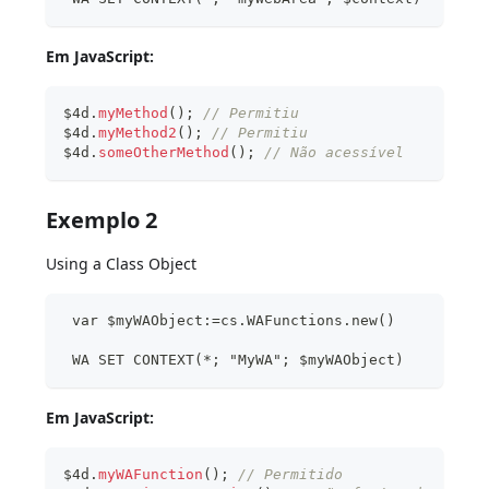
Em JavaScript:
$4d
.
myMethod
(
)
;
// Permitiu
$4d
.
myMethod2
(
)
;
// Permitiu
$4d
.
someOtherMethod
(
)
;
// Não acessível
Exemplo 2
Using a Class Object
 var $myWAObject:=cs.WAFunctions.new()
 WA SET CONTEXT(*; "MyWA"; $myWAObject)
Em JavaScript:
$4d
.
myWAFunction
(
)
;
// Permitido