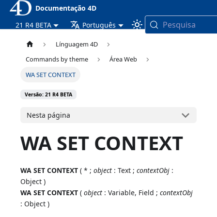
Documentação 4D
Pesquisa
21 R4 BETA
Português
Línguagem 4D
Commands by theme
Área Web
WA SET CONTEXT
Versão: 21 R4 BETA
Nesta página
WA SET CONTEXT
WA SET CONTEXT
( * ;
object
: Text ;
contextObj
:
Object )
WA SET CONTEXT
(
object
: Variable, Field ;
contextObj
: Object )