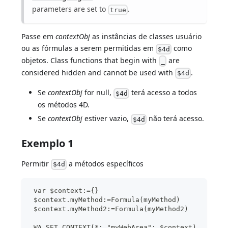
parameters are set to
.
true
Passe em
contextObj
as instâncias de classes usuário
ou as fórmulas a serem permitidas em
como
$4d
objetos. Class functions that begin with
are
_
considered hidden and cannot be used with
.
$4d
Se
contextObj
for null,
terá acesso a todos
$4d
os métodos 4D.
Se
contextObj
estiver vazio,
não terá acesso.
$4d
Exemplo 1
Permitir
a métodos específicos
$4d
 var $context:={}
 $context.myMethod:=Formula(myMethod)
 $context.myMethod2:=Formula(myMethod2)
 WA SET CONTEXT(*; "myWebArea"; $context)