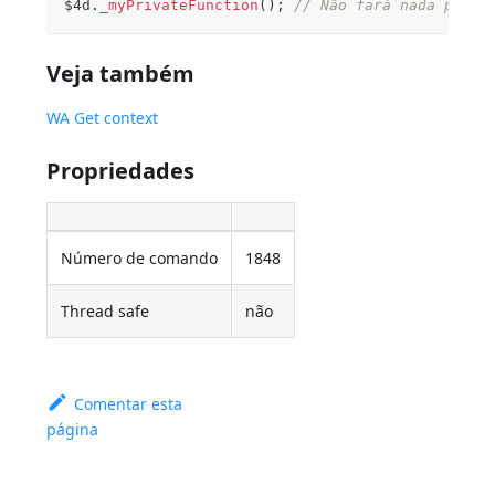
$4d
.
_myPrivateFunction
(
)
;
// Não fará nada porqu
Veja também
WA Get context
Propriedades
Número de comando
1848
Thread safe
não
Comentar esta
página