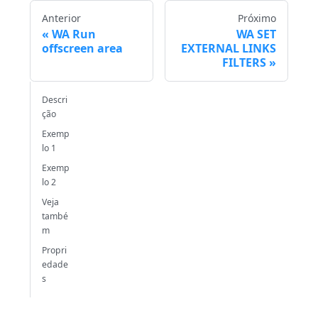
Anterior
Próximo
WA Run
WA SET
offscreen area
EXTERNAL LINKS
FILTERS
Descri
ção
Exemp
lo 1
Exemp
lo 2
Veja
també
m
Propri
edade
s