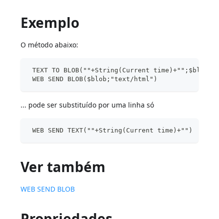
Exemplo
O método abaixo:
 TEXT TO BLOB(""+String(Current time)+"";$blob;U
 WEB SEND BLOB($blob;"text/html")
... pode ser substituído por uma linha só
 WEB SEND TEXT(""+String(Current time)+"")
Ver também
WEB SEND BLOB
Propriedades