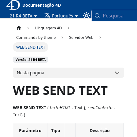
Documentação 4D
Pesquisa
21 R4 BETA
Português
Línguagem 4D
Commands by theme
Servidor Web
WEB SEND TEXT
Versão: 21 R4 BETA
Nesta página
WEB SEND TEXT
WEB SEND TEXT
(
textoHTML
: Text {;
semContexto
:
Text} )
Parâmetro
Tipo
Descrição