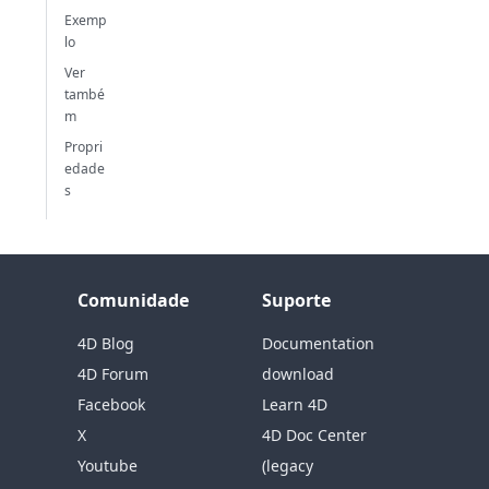
Exemp
lo
Ver
també
m
Propri
edade
s
Comunidade
Suporte
4D Blog
Documentation
4D Forum
download
Facebook
Learn 4D
X
4D Doc Center
Youtube
(legacy