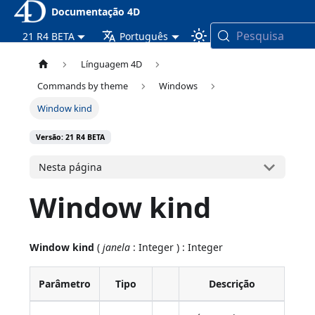
Documentação 4D
Pesquisa
21 R4 BETA
Português
Línguagem 4D
Commands by theme
Windows
Window kind
Versão: 21 R4 BETA
Nesta página
Window kind
Window kind
(
janela
: Integer ) : Integer
Parâmetro
Tipo
Descrição