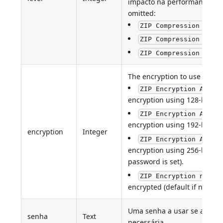
impacto na performance. Def
omitted:
ZIP Compression stan
ZIP Compression LZMA
: 4
ZIP Compression XZ
The encryption to use if a p
ZIP Encryption AES12
encryption using 128-bit key
ZIP Encryption AES19
encryption using 192-bit key
encryption
Integer
ZIP Encryption AES25
encryption using 256-bit key 
password is set).
:
ZIP Encryption none
encrypted (default if no pas
Uma senha a usar se a cripto
senha
Text
necessária.