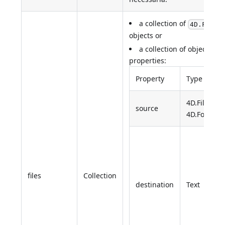
a collection of
o
4D.File
objects or
a collection of objects wi
properties:
Property
Type
4D.File or
source
4D.Folder
files
Collection
destination
Text