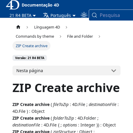
Documentação 4D
Pesquisa
21 R4 BETA
Português
Línguagem 4D
Commands by theme
File and Folder
ZIP Create archive
Versão: 21 R4 BETA
Nesta página
ZIP Create archive
ZIP Create archive
(
fileToZip
: 4D.File ;
destinationFile
:
4D.File ) : Object
ZIP Create archive
(
folderToZip
: 4D.Folder ;
destinationFile
: 4D.File { ;
options
: Integer }) : Object
ZIP Create archive
(
zipStructure
: Object ;