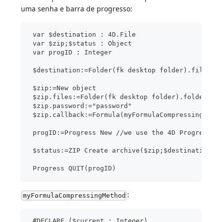
uma senha e barra de progresso:
 var $destination : 4D.File
 var $zip;$status : Object
 var progID : Integer
 $destination:=Folder(fk desktop folder).file("M
 $zip:=New object
 $zip.files:=Folder(fk desktop folder).folder("M
 $zip.password:="password"
 $zip.callback:=Formula(myFormulaCompressingMeth
 progID:=Progress New //we use the 4D Progress c
 $status:=ZIP Create archive($zip;$destination)
 Progress QUIT(progID)
:
myFormulaCompressingMethod
 #DECLARE ($current : Integer)