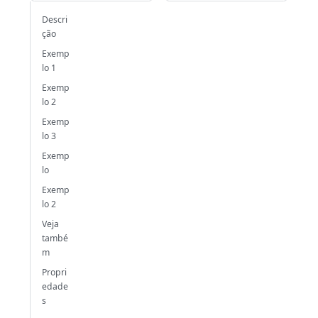
Descri
ção
Exemp
lo 1
Exemp
lo 2
Exemp
lo 3
Exemp
lo
Exemp
lo 2
Veja
també
m
Propri
edade
s