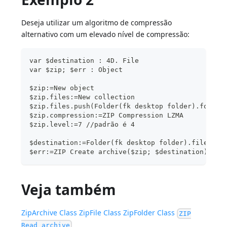
Deseja utilizar um algoritmo de compressão
alternativo com um elevado nível de compressão:
var $destination : 4D. File
var $zip; $err : Object
$zip:=New object
$zip.files:=New collection
$zip.files.push(Folder(fk desktop folder).folder
$zip.compression:=ZIP Compression LZMA
$zip.level:=7 //padrão é 4
$destination:=Folder(fk desktop folder).file("im
$err:=ZIP Create archive($zip; $destination)
Veja também
ZipArchive Class
ZipFile Class
ZipFolder Class
ZIP
Read archive