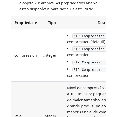
o objeto ZIP archive. As propriedades abaixo
estão disponíveis para definir a estrutura:
Propriedade
Tipo
Descrição
ZIP Compression stan
compression (default)
ZIP Compression LZMA
compression
compression
Integer
: 
ZIP Compression XZ
ZIP Compression none
compression
Nível de compressão. Valores
a 10. Um valor pequeno pro
de maior tamanho, enquant
grande produz um arquivo
menor. O nível de compact
level
Integer