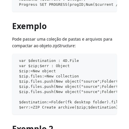
 Progress SET PROGRESS(progID;Num($current /100)
Exemplo
Pode passar uma coleção de pastas e arquivos para
compactar ao objeto
zipStructure
:
 var $destination : 4D.File
 var $zip;$err : Object
 $zip:=New object
 $zip.files:=New collection
 $zip.files.push(New object("source";Folder(fk d
 $zip.files.push(New object("source";Folder(fk d
 $zip.files.push(New object("source";Folder(fk d
 $destination:=Folder(fk desktop folder).file("f
 $err:=ZIP Create archive($zip;$destination)
Exemplo 2