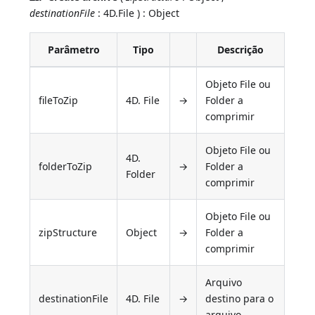
destinationFile
: 4D.File ) : Object
Parâmetro
Tipo
Descrição
Objeto File ou
fileToZip
4D. File
→
Folder a
comprimir
Objeto File ou
4D.
folderToZip
→
Folder a
Folder
comprimir
Objeto File ou
zipStructure
Object
→
Folder a
comprimir
Arquivo
destinationFile
4D. File
→
destino para o
arquivo