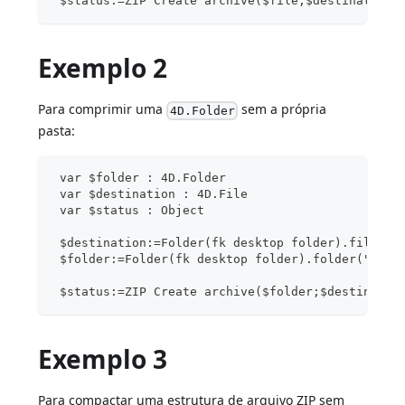
 $status:=ZIP Create archive($file;$destination)
Exemplo 2
Para comprimir uma
sem a própria
4D.Folder
pasta:
 var $folder : 4D.Folder
 var $destination : 4D.File
 var $status : Object
 $destination:=Folder(fk desktop folder).file("M
 $folder:=Folder(fk desktop folder).folder("MyDo
 $status:=ZIP Create archive($folder;$destinatio
Exemplo 3
Para compactar uma estrutura de arquivo ZIP sem