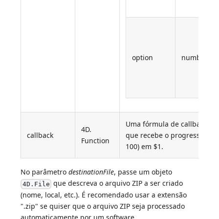
option
number
Uma fórmula de callback (r
4D.
callback
que recebe o progresso da 
Function
100) em $1.
No parâmetro
destinationFile
, passe um objeto
que descreva o arquivo ZIP a ser criado
4D.File
(nome, local, etc.). É recomendado usar a extensão
".zip" se quiser que o arquivo ZIP seja processado
automaticamente por um software.