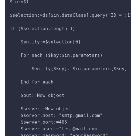
$in:=$1
$selection:=ds[$in.dataClass].query("ID = :1";
If ($selection.length=1)
    $entity:=$selection[0]
    For each ($key;$in.parameters)
        $entity[$key]:=$in.parameters[$key]
    End for each 
    $out:=New object
    $server:=New object
    $server.host:="smtp.gmail.com"
    $server.port:=465
    $server.user:="test@mail.com"
    $server.password:="yourPassword"