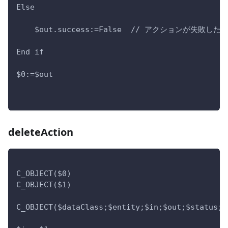
Else 
    $out.success:=False  // アクションが失
End if 
$0:=$out
deleteAction
C_OBJECT($0)
C_OBJECT($1)
C_OBJECT($dataClass;$entity;$in;$out;$status;$