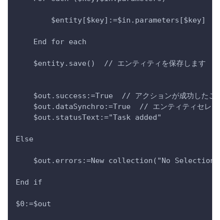
        $entity[$key]:=$in.parameters[$key]
    End for each 
    $entity.save()  // エンティティを保存します
    $out.success:=True  // アクションが成功
    $out.dataSynchro:=True  // エンティテ
    $out.statusText:="Task added"
Else 
    $out.errors:=New collection("No Selection"
End if 
$0:=$out