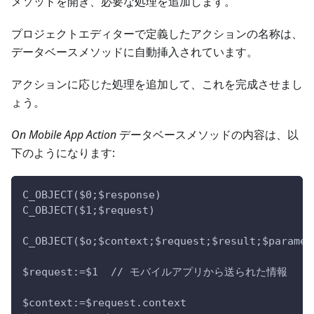
メソッドを開き、必要な処理を追加します。
プロジェクトエディターで定義したアクションの名称は、
データベースメソッドに自動挿入されています。
アクションに応じた処理を追加して、これを完成させまし
ょう。
On Mobile App Action
データベースメソッドの内容は、以
下のようになります:
C_OBJECT($0;$response)
C_OBJECT($1;$request)
C_OBJECT($o;$context;$request;$result;$paramet
$request:=$1  // モバイルアプリから送られた情報
$context:=$request.context