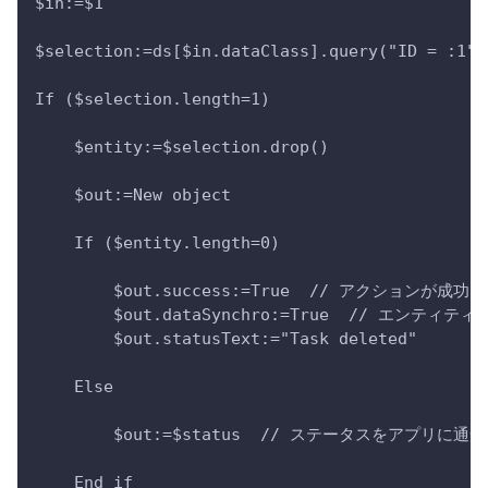
$in:=$1
$selection:=ds[$in.dataClass].query("ID = :1";
If ($selection.length=1)
    $entity:=$selection.drop()
    $out:=New object
    If ($entity.length=0)
        $out.success:=True  // アクション
        $out.dataSynchro:=True  // エン
        $out.statusText:="Task deleted"
    Else 
        $out:=$status  // ステータスをアプリに通
    End if 