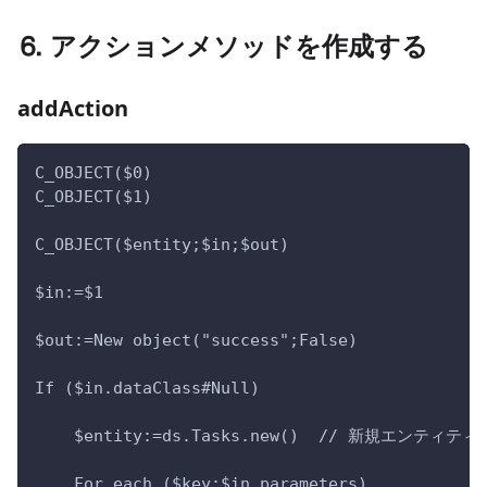
⒍ アクションメソッドを作成する
addAction
C_OBJECT($0)
C_OBJECT($1)
C_OBJECT($entity;$in;$out)
$in:=$1
$out:=New object("success";False)
If ($in.dataClass#Null)
    $entity:=ds.Tasks.new()  // 新規エンテ
    For each ($key;$in.parameters)