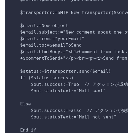
    $transporter:=SMTP New transporter($server
    $email:=New object
    $email.subject:="New comment about one of 
    $email.from:="yourEmail"
    $email.to:=$emailToSend
    $email.htmlBody:="<h1>Comment from Tasks f
    +$commentToSend+"</p><br><p><i>Send from m
    $status:=$transporter.send($email)
    If ($status.success)
        $out.success:=True  // アクション
        $out.statusText:="Mail sent"
    Else 
        $out.success:=False  // アクショ
        $out.statusText:="Mail not sent"
    End if 