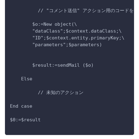
          // "コメント送信" アクション用のコード
        $o:=New object(\
        "dataClass";$context.dataClass;\
        "ID";$context.entity.primaryKey;\
        "parameters";$parameters)
        $result:=sendMail ($o)
    Else 
          // 未知のアクション
End case 
$0:=$result