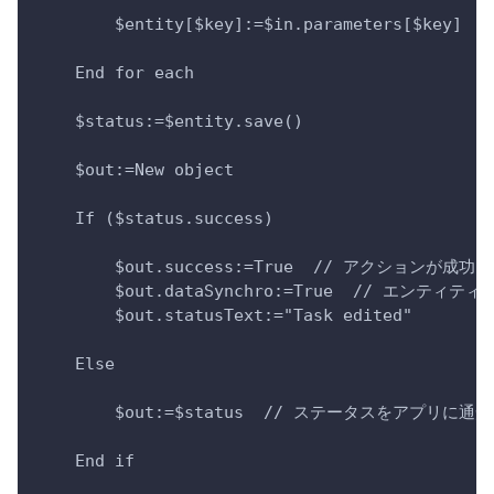
        $entity[$key]:=$in.parameters[$key]
    End for each 
    $status:=$entity.save()
    $out:=New object
    If ($status.success)
        $out.success:=True  // アクション
        $out.dataSynchro:=True  // エン
        $out.statusText:="Task edited"
    Else 
        $out:=$status  // ステータスをアプリに通
    End if 