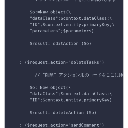
        $o:=New object(\
        "dataClass";$context.dataClass;\
        "ID";$context.entity.primaryKey;\
        "parameters";$parameters)
        $result:=editAction ($o)
    : ($request.action="deleteTasks")
          // "削除" アクション用のコードをここに挿
        $o:=New object(\
        "dataClass";$context.dataClass;\
        "ID";$context.entity.primaryKey)
        $result:=deleteAction ($o)
    : ($request.action="sendComment")