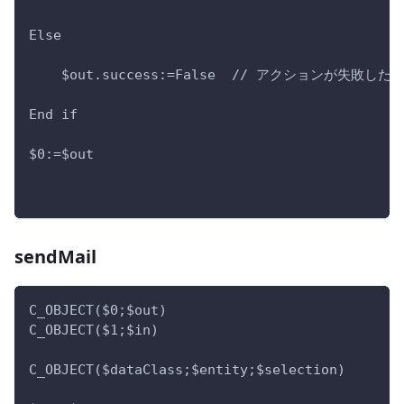
Else 
    $out.success:=False  // アクションが失
End if 
$0:=$out
sendMail
C_OBJECT($0;$out)
C_OBJECT($1;$in)
C_OBJECT($dataClass;$entity;$selection)