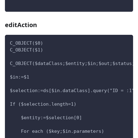
editAction
C_OBJECT($0)
C_OBJECT($1)
C_OBJECT($dataClass;$entity;$in;$out;$status;$
$in:=$1
$selection:=ds[$in.dataClass].query("ID = :1";
If ($selection.length=1)
    $entity:=$selection[0]
    For each ($key;$in.parameters)