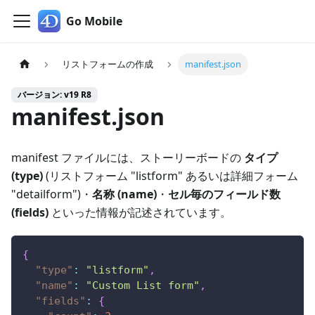
Go Mobile
リストフォームの作成
manifest.json
バージョン: v19 R8
manifest.json
manifest ファイルには、ストーリーボードの
タイプ
(type)
(リストフォーム "listform" あるいは詳細フォーム
"detailform")・
名称 (name)
・
セル毎のフィールド数
(fields)
といった情報が記述されています。
{
"type"
:
"listform"
,
"name"
:
"Custom List form"
,
"fields"
:
{