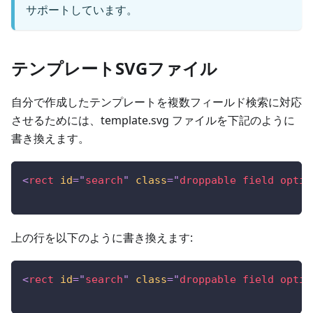
サポートしています。
テンプレートSVGファイル
自分で作成したテンプレートを複数フィールド検索に対応
させるためには、template.svg ファイルを下記のように
書き換えます。
<
rect
id
=
"
search
"
class
=
"
droppable field optio
上の行を以下のように書き換えます:
<
rect
id
=
"
search
"
class
=
"
droppable field optio