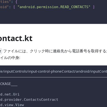
ities"
:
{
roid"
:
[
"android.permission.READ_CONTACTS"
]
ntact.kt
ファイルには、クリック時に連絡先から電話番号を取得する
t
イルの中身:
e/inputControls/input-control-phoneContact/android/inputCont
ACKAGE___
id.net.Uri
id.provider.ContactsContract
id.view.View