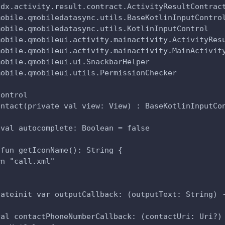
idx.activity.result.contract.ActivityResultContrac
mobile.qmobiledatasync.utils.BaseKotlinInputContro
mobile.qmobiledatasync.utils.KotlinInputControl
mobile.qmobileui.activity.mainactivity.ActivityRes
mobile.qmobileui.activity.mainactivity.MainActivit
mobile.qmobileui.ui.SnackbarHelper
mobile.qmobileui.utils.PermissionChecker
Control
ontact(private val view: View) : BaseKotlinInputCo
 val autocomplete: Boolean = false
 fun getIconName(): String {
rn "call.xml" 
lateinit var outputCallback: (outputText: String) 
val contactPhoneNumberCallback: (contactUri: Uri?)