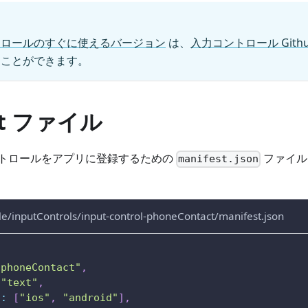
トロールのすぐに使えるバージョン
は、
入力コントロール Gith
ることができます。
st ファイル
トロールをアプリに登録するための
ファイル
manifest.json
e/inputControls/input-control-phoneContact/manifest.json
"phoneContact"
,
"text"
,
:
[
"ios"
,
"android"
]
,