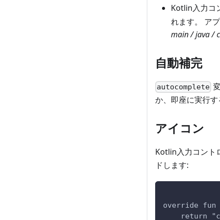
Kotlin入
れます。 アプ
main / java /
自動補完
変
autocomplete
か、即座に実行す
アイコン
Kotlin入力コ
ドします:
override fun
    return "