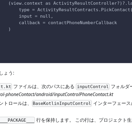
    (view.context as ActivityResultController?)?.l
        type = ActivityResultContracts.PickContact
        input = null,
        callback = contactPhoneNumberCallback
    )
}
しょう:
ファイルは、次のパスにある
フォルダ
ct.kt
inputControl
rol-phoneContact/android/inputControlPhoneContact.kt
力コントロールは、
インターフェース
BaseKotlinInputControl
行を保持します。 この行は、プロジェクト
___PACKAGE___