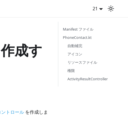
21
Manifest ファイル
PhoneContact.kt
を作成す
自動補完
アイコン
リソースファイル
権限
ActivityResultController
コントロール
を作成しま