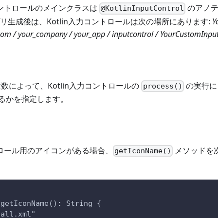
力コントロールのメインクラスは
のアノテ
@KotlinInputControl
リ生成後は、Kotlin入力コントロールは次の場所にあります:
Y
 com / your_company / your_app / inputcontrol / YourCustomInput
数によって、Kotlin入力コントロールの
の実行に
process()
るかを指定します。
ントロール用のアイコンがある場合、
メソッドを
getIconName()
 getIconName(): String {
call.xml" 