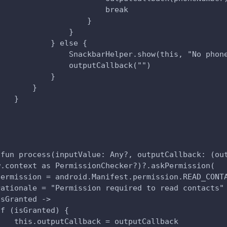
                        break
                    }
                }
            } else {
                SnackbarHelper.show(this, "No phon
                outputCallback("")
            }
        }
    }
}
 fun process(inputValue: Any?, outputCallback: (ou
w.context as PermissionChecker?)?.askPermission(
permission = android.Manifest.permission.READ_CONT
rationale = "Permission required to read contacts"
isGranted ->
if (isGranted) {
    this.outputCallback = outputCallback