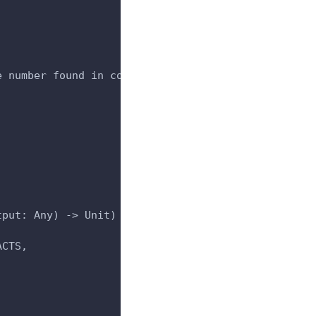
e number found in contact")
tput: Any) -> Unit) {
ACTS,
 