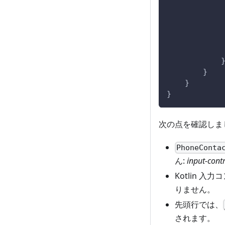
            
            
            
            
            
            
        }
    }
}
次の点を確認しま
PhoneConta
ん:
input-cont
Kotlin 入
りません。
先頭行では、
されます。