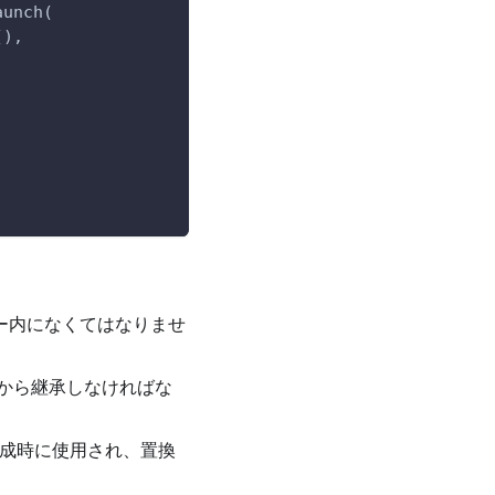
aunch(
(),
ー内になくてはなりませ
から継承しなければな
生成時に使用され、置換