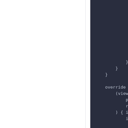
            
            
            
            
            
            
            
            
            
            
        }
    }
    override
        (vie
            
            
        ) { 
            
            