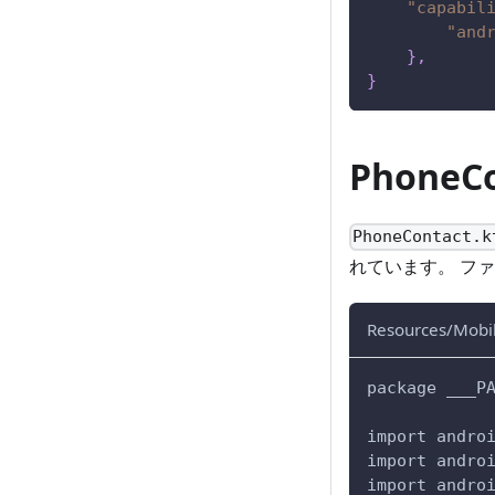
"capabil
"and
}
,
}
PhoneCo
PhoneContact.k
れています。 ファ
Resources/Mobil
package ___P
import andro
import andro
import andro