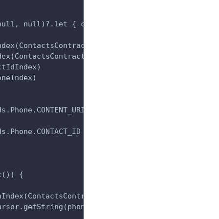
null, null)?.let { cursor ->
ndex(ContactsContract.Contacts._ID)
dex(ContactsContract.Contacts.HAS_PHONE_NUMBER)
ctIdIndex)
oneIndex)
ds.Phone.CONTENT_URI,
ds.Phone.CONTACT_ID + " = " + contactId,
t()) {
nIndex(ContactsContract.CommonDataKinds.Phone.NUMB
ursor.getString(phoneNumberIndex)
)