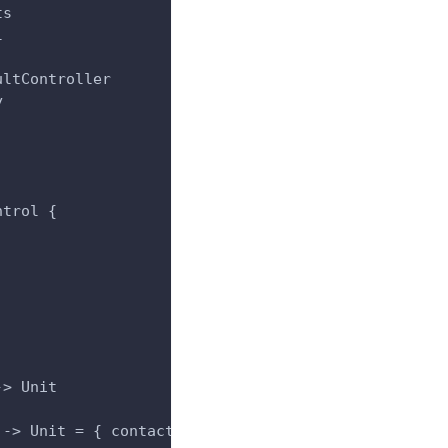
ts
l
ultController
y
ntrol {
-> Unit
 -> Unit = { contactUri ->