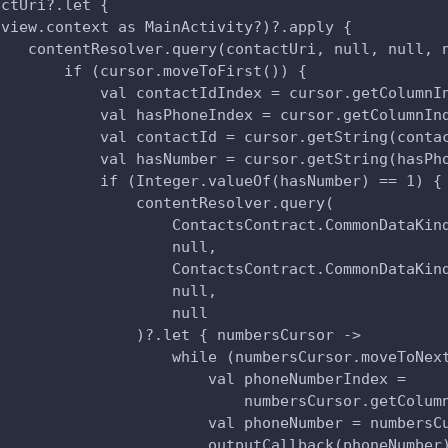
actUri?.let {
(view.context as MainActivity?)?.apply {
    contentResolver.query(contactUri, null, null, 
        if (cursor.moveToFirst()) {
            val contactIdIndex = cursor.getColumnI
            val hasPhoneIndex = cursor.getColumnIn
            val contactId = cursor.getString(conta
            val hasNumber = cursor.getString(hasPh
            if (Integer.valueOf(hasNumber) == 1) {
                contentResolver.query(
                    ContactsContract.CommonDataKin
                    null,
                    ContactsContract.CommonDataKin
                    null,
                    null
                )?.let { numbersCursor ->
                    while (numbersCursor.moveToNex
                        val phoneNumberIndex =
                            numbersCursor.getColum
                        val phoneNumber = numbersC
                        outputCallback(phoneNumber