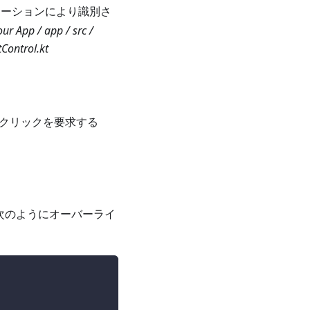
ーションにより識別さ
our App / app / src /
Control.kt
クリックを要求する
次のようにオーバーライ