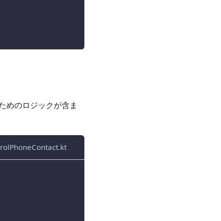
ためのロジックが含ま
rolPhoneContact.kt