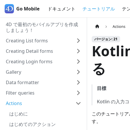
Go Mobile
Go Mobile
ドキュメント
チュートリアル
テ
4D で最初のモバイルアプリを作成
Actions
しましょう！
バージョン: 21
Creating List forms
Kot
Creating Detail forms
Creating Login forms
る
Gallery
Data formatter
目標
Filter queries
Kotlin の
Actions
はじめに
このチュートリアル
す。
はじめてのアクション