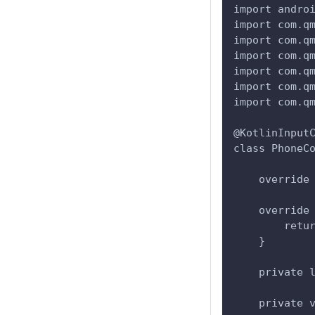
import andro
import com.q
import com.q
import com.q
import com.q
import com.q
import com.q
@KotlinInput
class PhoneC
    override
    override
        retu
    }
    private 
    private 