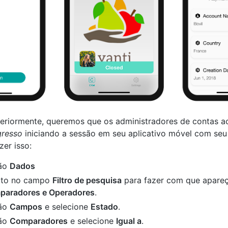
eriormente, queremos que os administradores de contas a
resso
iniciando a sessão em seu aplicativo móvel com seu
zer isso:
ção
Dados
eito no campo
Filtro de pesquisa
para fazer com que apare
aradores e Operadores
.
tão
Campos
e selecione
Estado
.
tão
Comparadores
e selecione
Igual a
.