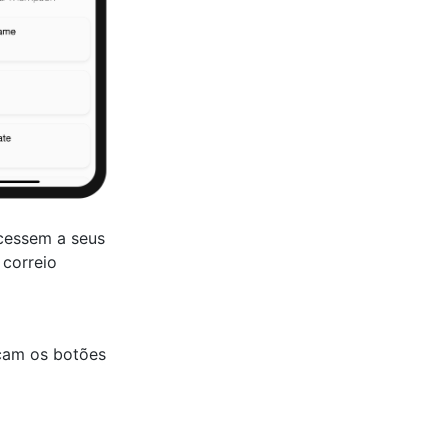
cessem a seus
 correio
çam os botões