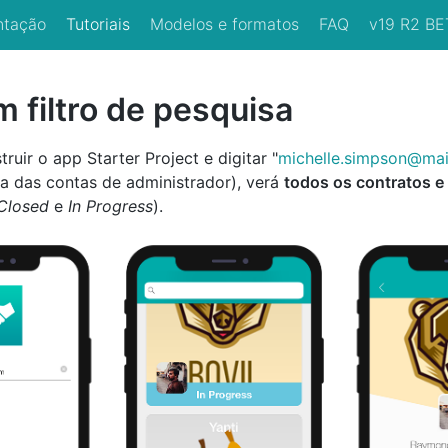
tação
Tutoriais
Modelos e formatos
FAQ
v19 R2 BE
m filtro de pesquisa
ruir o app Starter Project e digitar "
michelle.simpson@mai
ma das contas de administrador), verá
todos os contratos e
Closed
e
In Progress
).