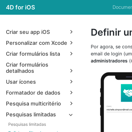
4D for iOS
Documen
Definir u
Criar seu app iOS
Personalizar com Xcode
Por agora, se const
Criar formulários lista
email de login (u
administradores
(
Criar formulários
detalhados
Usar ícones
Formatador de dados
Pesquisa multicritério
Pesquisas limitadas
Pesquisas limitadas