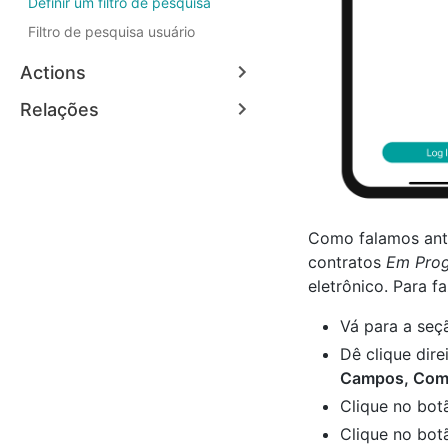
Definir um filtro de pesquisa
Filtro de pesquisa usuário
Actions
Relações
Como falamos ant
contratos
Em Prog
eletrônico. Para fa
Vá para a se
Dê clique dir
Campos, Comp
Clique no bo
Clique no bo