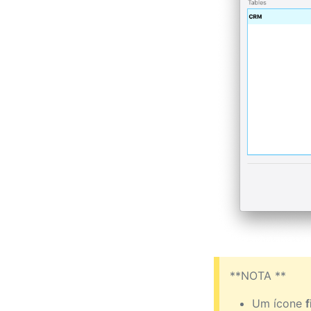
**NOTA **
Um ícone
f