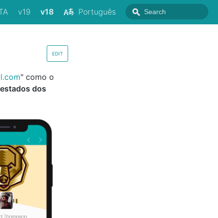
TA
v19
v18
Português
EDIT
l.com
" como o
 estados dos