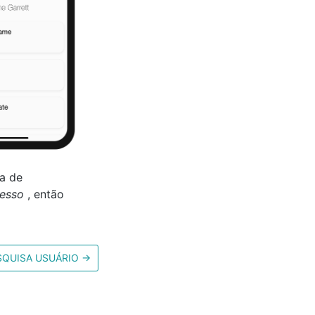
a de
esso
, então
SQUISA USUÁRIO
→