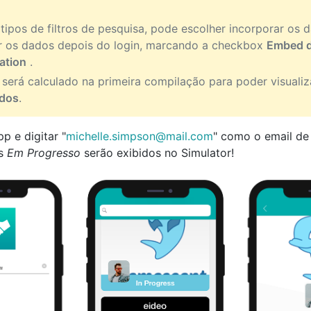
 tipos de filtros de pesquisa, pode escolher incorporar os
r os dados depois do login, marcando a checkbox
Embed d
cation
.
será calculado na primeira compilação para poder visuali
ados
.
p e digitar "
michelle.simpson@mail.com
" como o email de 
os
Em Progresso
serão exibidos no Simulator!