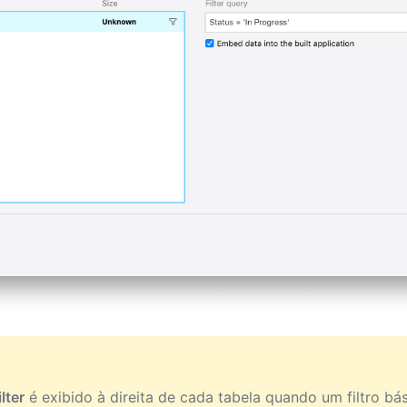
ilter
é exibido à direita de cada tabela quando um filtro bá