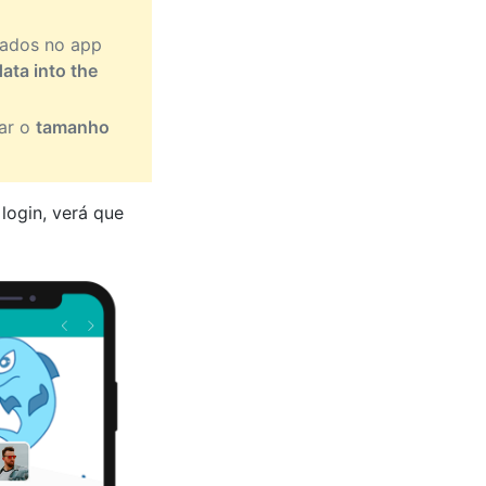
 dados no app
ata into the
zar o
tamanho
login, verá que