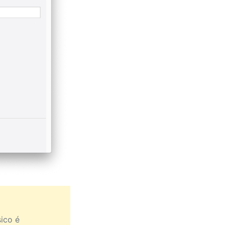
sico é