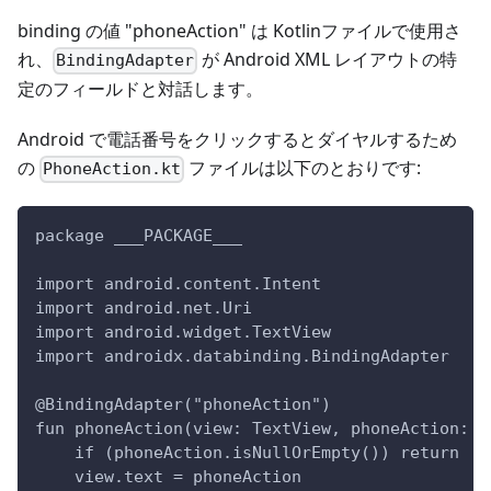
binding の値 "phoneAction" は Kotlinファイルで使用さ
れ、
が Android XML レイアウトの特
BindingAdapter
定のフィールドと対話します。
Android で電話番号をクリックするとダイヤルするため
の
ファイルは以下のとおりです:
PhoneAction.kt
package ___PACKAGE___
import android.content.Intent
import android.net.Uri
import android.widget.TextView
import androidx.databinding.BindingAdapter
@BindingAdapter("phoneAction")
fun phoneAction(view: TextView, phoneAction: S
    if (phoneAction.isNullOrEmpty()) return
    view.text = phoneAction