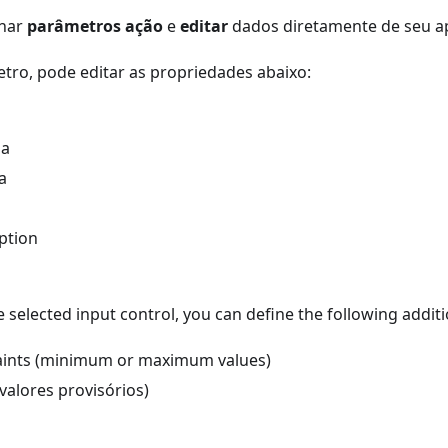
onar
parâmetros ação
e
editar
dados diretamente de seu a
tro, pode editar as propriedades abaixo:
ga
a
ption
selected input control, you can define the following additi
aints (minimum or maximum values)
valores provisórios)