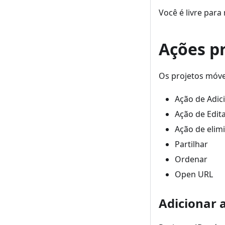
Você é livre par
Ações p
Os projetos móve
Ação de Adic
Ação de Edit
Ação de elim
Partilhar
Ordenar
Open URL
Adicionar 