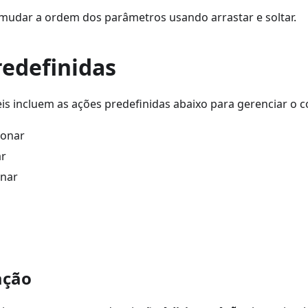
a mudar a ordem dos parâmetros usando arrastar e soltar.
redefinidas
is incluem as ações predefinidas abaixo para gerenciar o 
ionar
ar
inar
ação