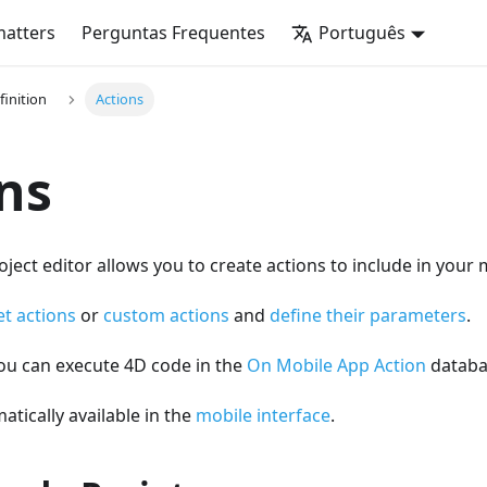
matters
Perguntas Frequentes
Português
finition
Actions
ns
ject editor allows you to create actions to include in your 
et actions
or
custom actions
and
define their parameters
.
you can execute 4D code in the
On Mobile App Action
databa
atically available in the
mobile interface
.