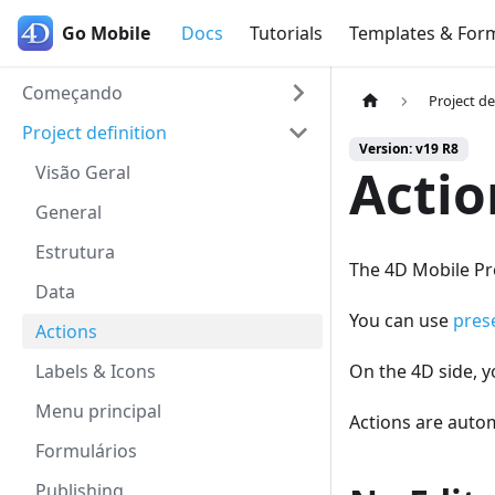
Go Mobile
Go Mobile
Docs
Tutorials
Templates & For
Começando
Project de
Project definition
Version: v19 R8
Actio
Visão Geral
General
Estrutura
The 4D Mobile Pro
Data
You can use
pres
Actions
Labels & Icons
On the 4D side, 
Menu principal
Actions are autom
Formulários
Publishing