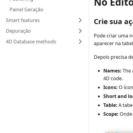
No Edito
Painel Geração
Crie sua a
Smart features
Depuração
Pode criar uma n
4D Database methods
aparecer na tabel
Depois precisa de
Names:
The 
4D code.
Icons:
O ícon
Short and lo
Table:
A tabel
Scope:
Onde 