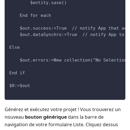
        $entity.save()
    End for each
    $out.success:=True  // notify App that act
    $out.dataSynchro:=True  // notify App to r
Else
    $out.errors:=New collection("No Selection"
End if
$0:=$out
Générez et exécutez votre projet ! Vous trouverez un
nouveau
bouton générique
dans la barre de
navigation de votre formulaire Liste. Cliquez dessus