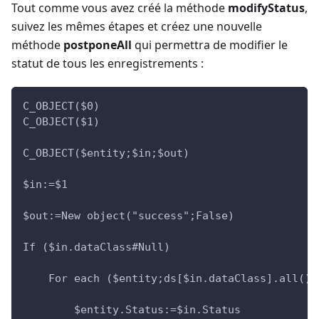
Tout comme vous avez créé la méthode
modifyStatus
,
suivez les mêmes étapes et créez une nouvelle
méthode
postponeAll
qui permettra de modifier le
statut de tous les enregistrements :
C_OBJECT($0)
C_OBJECT($1)
C_OBJECT($entity;$in;$out)
$in:=$1
$out:=New object("success";False)
If ($in.dataClass#Null)
    For each ($entity;ds[$in.dataClass].all())
        $entity.Status:=$in.Status