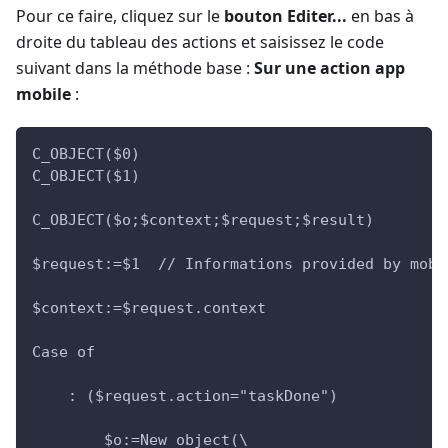
Pour ce faire, cliquez sur le
bouton Editer...
en bas à
droite du tableau des actions et saisissez le code
suivant dans la méthode base :
Sur une action app
mobile
:
C_OBJECT($0)
C_OBJECT($1)
C_OBJECT($o;$context;$request;$result)
$request:=$1  // Informations provided by mobi
$context:=$request.context
Case of
    : ($request.action="taskDone")
        $o:=New object(\