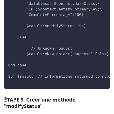
        "dataClass";$context.dataClass;\
        "ID";$context.entity.primaryKey;\
        "CompletePercentage";100)
        $result:=modifyStatus ($o)
    Else
          // Unknown request
        $result:=New object("success";False)
End case
$0:=$result  // Informations returned to mobil
ÉTAPE 3. Créer une méthode
"modifyStatus"