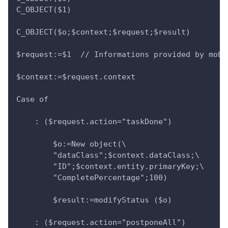
C_OBJECT($1)
C_OBJECT($o;$context;$request;$result)
$request:=$1  // Informations provided by mobi
$context:=$request.context
Case of
    : ($request.action="taskDone")
        $o:=New object(\
        "dataClass";$context.dataClass;\
        "ID";$context.entity.primaryKey;\
        "CompletePercentage";100)
        $result:=modifyStatus ($o)
    : ($request.action="postponeAll")