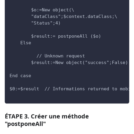
        $o:=New object(\
        "dataClass";$context.dataClass;\
        "Status";4)
        $result:= postponeAll ($o)
    Else
          // Unknown request
        $result:=New object("success";False)
End case
$0:=$result  // Informations returned to mobil
ÉTAPE 3. Créer une méthode
"postponeAll"