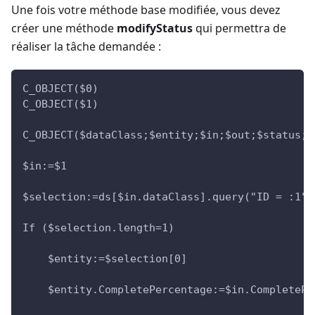
Une fois votre méthode base modifiée, vous devez
créer une méthode
modifyStatus
qui permettra de
réaliser la tâche demandée :
C_OBJECT($0)
C_OBJECT($1)
C_OBJECT($dataClass;$entity;$in;$out;$status;$
$in:=$1
$selection:=ds[$in.dataClass].query("ID = :1";
If ($selection.length=1)
    $entity:=$selection[0]
    $entity.CompletePercentage:=$in.CompletePe