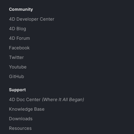
Community
4D Developer Center
4D Blog
4D Forum
Facebook
Twitter
Youtube
GitHub
Support
4D Doc Center
(Where It All Began)
Knowledge Base
Downloads
Resources