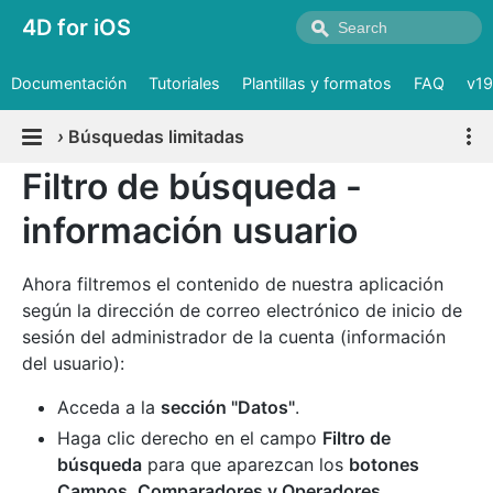
4D for iOS
Documentación
Tutoriales
Plantillas y formatos
FAQ
v19
›
Búsquedas limitadas
Filtro de búsqueda -
información usuario
Ahora filtremos el contenido de nuestra aplicación
según la dirección de correo electrónico de inicio de
sesión del administrador de la cuenta (información
del usuario):
Acceda a la
sección "Datos"
.
Haga clic derecho en el campo
Filtro de
búsqueda
para que aparezcan los
botones
Campos, Comparadores y Operadores
.