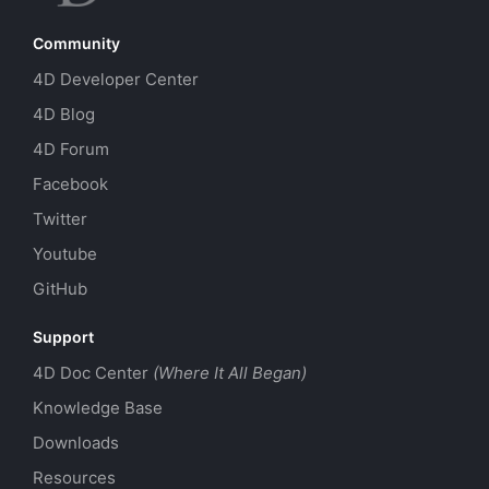
Community
4D Developer Center
4D Blog
4D Forum
Facebook
Twitter
Youtube
GitHub
Support
4D Doc Center
(Where It All Began)
Knowledge Base
Downloads
Resources